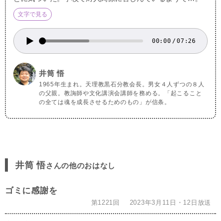
文字で見る
00:00
/
07:26
井筒 悟
1965年生まれ。天理教黒石分教会長。男女４人ずつの８人
の父親。教誨師や文化講演会講師を務める。「起こること
の全ては魂を成長させるためのもの」が信条。
井筒 悟
さんの他のおはなし
ゴミに感謝を
第1221回
2023年3月11日・12日放送