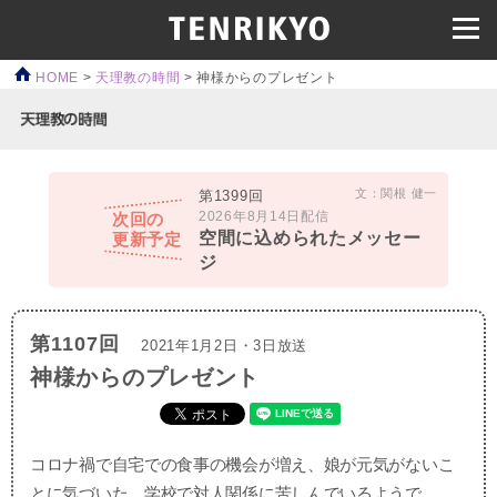
HOME
>
天理教の時間
>
神様からのプレゼント
文：関根 健一
第1399回
2026年8月14日配信
次回の
空間に込められたメッセー
更新予定
ジ
第1107回
2021年1月2日・3日放送
神様からのプレゼント
コロナ禍で自宅での食事の機会が増え、娘が元気がないこ
とに気づいた。学校で対人関係に苦しんでいるようで…。