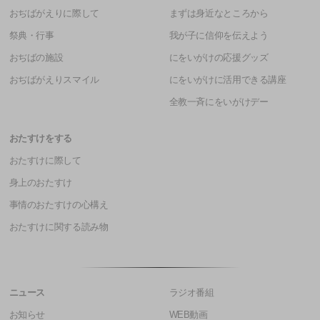
おぢばがえりに際して
まずは身近なところから
祭典・行事
我が子に信仰を伝えよう
おぢばの施設
にをいがけの応援グッズ
おぢばがえりスマイル
にをいがけに活用できる講座
全教一斉にをいがけデー
おたすけをする
おたすけに際して
身上のおたすけ
事情のおたすけの心構え
おたすけに関する読み物
ニュース
ラジオ番組
お知らせ
WEB動画