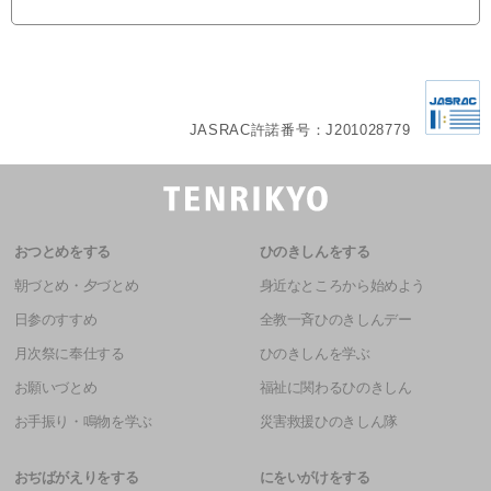
JASRAC許諾番号：J201028779
おつとめをする
ひのきしんをする
朝づとめ・夕づとめ
身近なところから始めよう
日参のすすめ
全教一斉ひのきしんデー
月次祭に奉仕する
ひのきしんを学ぶ
お願いづとめ
福祉に関わるひのきしん
お手振り・鳴物を学ぶ
災害救援ひのきしん隊
おぢばがえりをする
にをいがけをする