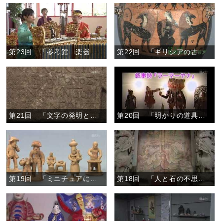
第23回 「参考館 楽器アラカルト」
第22回 「ギリシアの古代美術」
第21回 「文字の発明と普及」
第20回 「明かりの道具と光の芸術」
第19回 「ミニチュアにみる生活文化」
第18回 「人と石の不思議な関係」