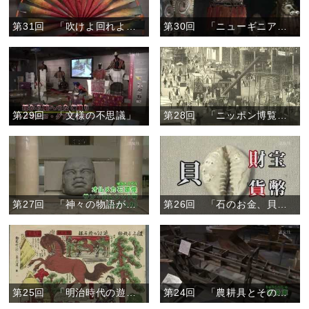
第31回 「吹けよ回れよ風車」
第30回 「ニューギニア島の仮面」
第29回 「文様の不思議」
第28回 「ニッポン博覧会事情」
第27回 「神々の物語が息づくメキシコ」
第26回 「石のお金、貝のお金」
第25回 「明治時代の遊びと学び」
第24回 「農耕具とその周辺」