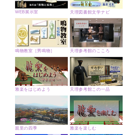
WEB展示室
天理図書館文学ナビ
鳴物教室［男鳴物］
天理参考館のこころ
雅楽をはじめよう
天理参考館この一品
親里の四季
雅楽を楽しむ