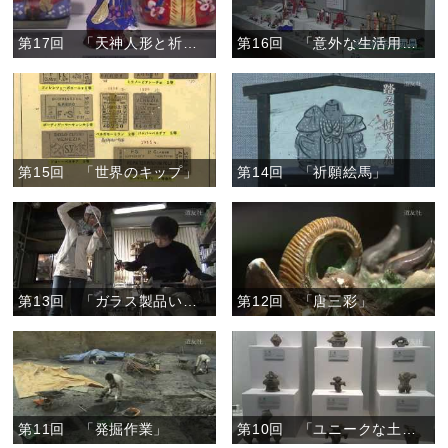
第17回 「天神人形と祈り」
第16回 「意外な生活用品あれこれ」
第15回 「世界のキップ」
第14回 「祈願絵馬」
第13回 「ガラス製品いまむかし」
第12回 「唐三彩」
第11回 「発掘作業」
第10回 「ユニークな土器」