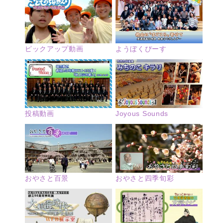
ピックアップ動画
ようぼくぴーす
投稿動画
Joyous Sounds
おやさと四季旬彩
おやさと百景