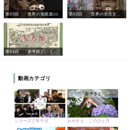
第03回 「世界の生活文化２」
第02回 「世界の生活文化１」
第01回 「参考館という名前」
動画カテゴリ
シリーズ三年千日
おやさと このひと月