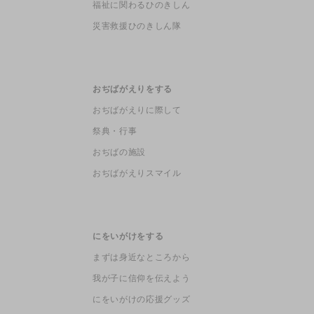
福祉に関わるひのきしん
災害救援ひのきしん隊
おぢばがえりをする
おぢばがえりに際して
祭典・行事
おぢばの施設
おぢばがえりスマイル
にをいがけをする
まずは身近なところから
我が子に信仰を伝えよう
にをいがけの応援グッズ