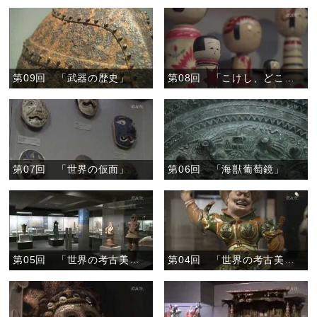
第09回 「武器の歴史」
第08回 「こけし、どこのこ」
第07回 「世界の仮面」
第06回 「海獣葡萄鏡」
第05回 「世界の考古美術２」
第04回 「世界の考古美術１」