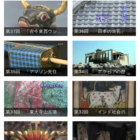
第37回 「古今東西ウシづくし」
第36回 「日本の古瓦」
第35回 「アマゾン先住民の暮らしと日系人の歩み」
第34回 「アラビアの歴史遺産と文化」
第33回 「東大寺山古墳と謎の鉄刀」
第32回 「インド社会の風景」