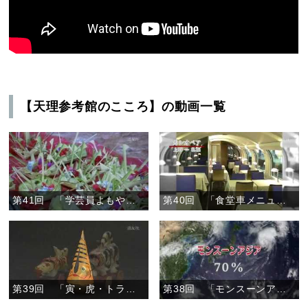
【天理参考館のこころ】の動画一覧
第41回 「学芸員よもやま話」
第40回 「食堂車メニューと駅弁ラベル」
第39回 「寅・虎・トラの郷土玩具」
第38回 「モンスーンアジアの竹文化」