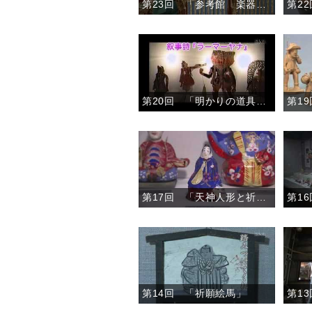
第23回 「参考館 楽器アラカルト」
第20回 「明かりの道具と光の芸術」
第17回 「天神人形と祈り」
第14回 「祈願絵馬」