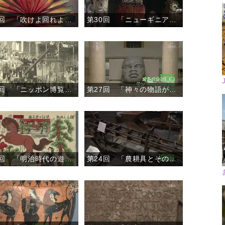
第31回 「吹けよ回れよ風車」
第30回 「ニューギニア島の仮面」
第28回 「ニッポン博覧会事情」
第27回 「神々の物語が息づくメキシコ」
第25回 「明治時代の遊びと学び」
第24回 「農耕具とその周辺」