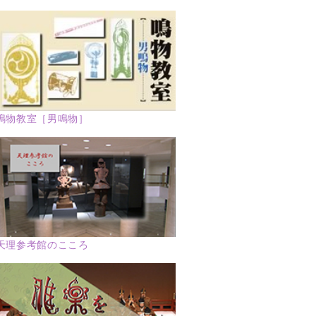
鳴物教室［男鳴物］
天理参考館のこころ