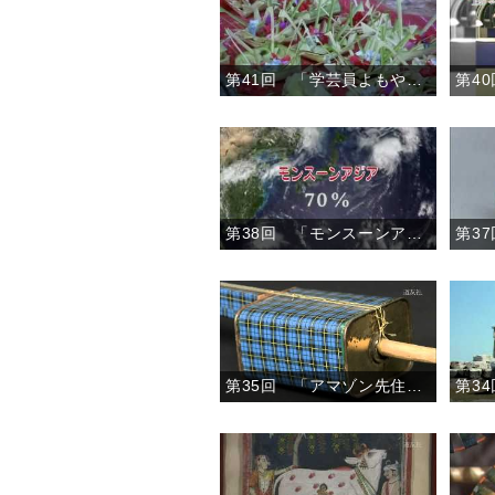
第41回 「学芸員よもやま話」
第38回 「モンスーンアジアの竹文化」
第35回 「アマゾン先住民の暮らしと日系人の歩み」