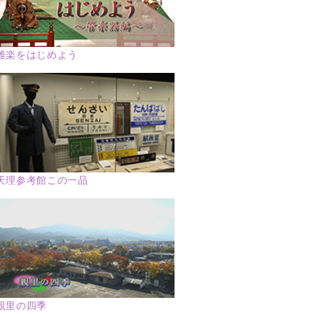
雅楽をはじめよう
天理参考館この一品
親里の四季