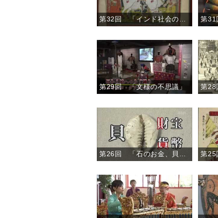
第32回 「インド社会の風景」
第29回 「文様の不思議」
第26回 「石のお金、貝のお金」