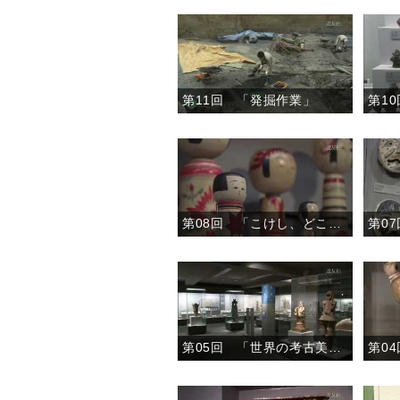
第11回 「発掘作業」
第08回 「こけし、どこのこ」
第0
第05回 「世界の考古美術２」