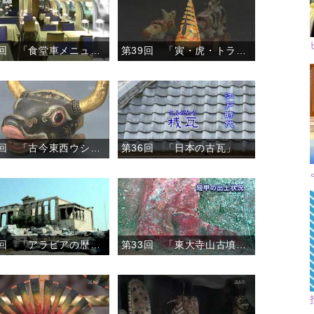
第40回 「食堂車メニューと駅弁ラベル」
第39回 「寅・虎・トラの郷土玩具」
第37回 「古今東西ウシづくし」
第36回 「日本の古瓦」
第34回 「アラビアの歴史遺産と文化」
第33回 「東大寺山古墳と謎の鉄刀」