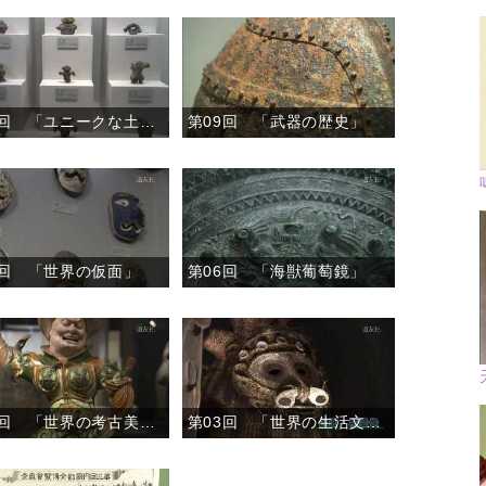
第10回 「ユニークな土器」
第09回 「武器の歴史」
7回 「世界の仮面」
第06回 「海獣葡萄鏡」
第04回 「世界の考古美術１」
第03回 「世界の生活文化２」