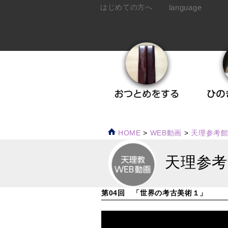
language
はじめての方へ
HOME
>
WEB動画
>
天理参考
天理参考
第04回 「世界の考古美術１」