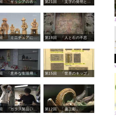
第22回 「ギリシアの古代美術」
第21回 「文字の発明と普及」
第19回 「ミニチュアにみる生活文化」
第18回 「人と石の不思議な関係」
第16回 「意外な生活用品あれこれ」
第15回 「世界のキップ」
第13回 「ガラス製品いまむかし」
第12回 「唐三彩」