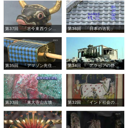
第37回 「古今東西ウシづくし」
第36回 「日本の古瓦」
第35回 「アマゾン先住民の暮らしと日系人の歩み」
第34回 「アラビアの歴史遺産と文化」
第33回 「東大寺山古墳と謎の鉄刀」
第32回 「インド社会の風景」