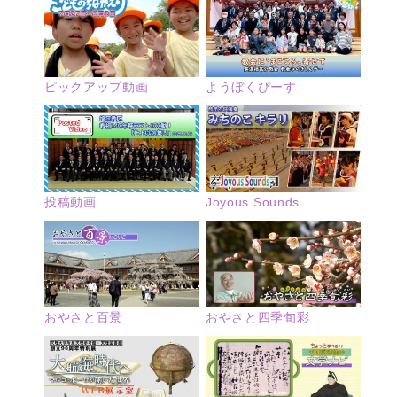
ピックアップ動画
ようぼくぴーす
投稿動画
Joyous Sounds
おやさと四季旬彩
おやさと百景