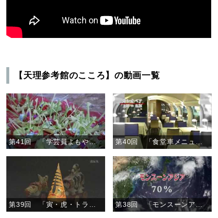
【天理参考館のこころ】の動画一覧
第41回 「学芸員よもやま話」
第40回 「食堂車メニューと駅弁ラベル」
第39回 「寅・虎・トラの郷土玩具」
第38回 「モンスーンアジアの竹文化」