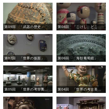
第09回 「武器の歴史」
第08回 「こけし、どこのこ」
第07回 「世界の仮面」
第06回 「海獣葡萄鏡」
第05回 「世界の考古美術２」
第04回 「世界の考古美術１」