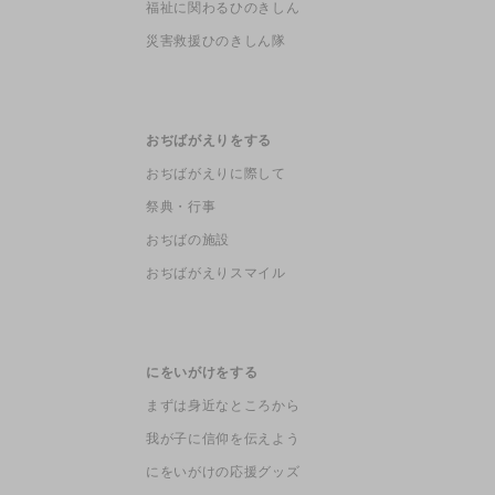
福祉に関わるひのきしん
災害救援ひのきしん隊
おぢばがえりをする
おぢばがえりに際して
祭典・行事
おぢばの施設
おぢばがえりスマイル
にをいがけをする
まずは身近なところから
我が子に信仰を伝えよう
にをいがけの応援グッズ