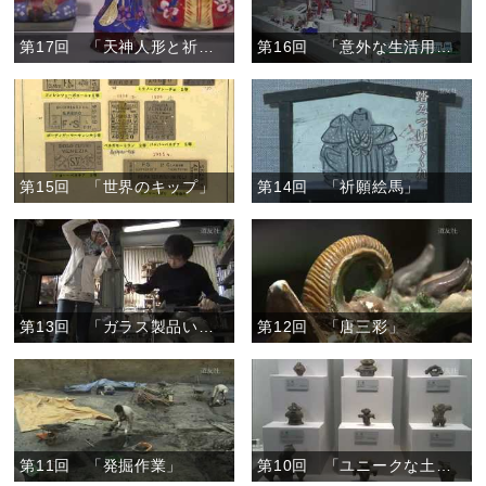
第17回 「天神人形と祈り」
第16回 「意外な生活用品あれこれ」
第15回 「世界のキップ」
第14回 「祈願絵馬」
第13回 「ガラス製品いまむかし」
第12回 「唐三彩」
第11回 「発掘作業」
第10回 「ユニークな土器」