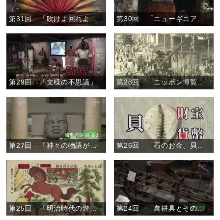
第31回 「吹けよ回れよ風車」
第30回 「ニューギニア島の仮面」
第29回 「文様の不思議」
第28回 「ニッポン博覧会事情」
第27回 「神々の物語が息づくメキシコ」
第26回 「石のお金、貝のお金」
第25回 「明治時代の遊びと学び」
第24回 「農耕具とその周辺」