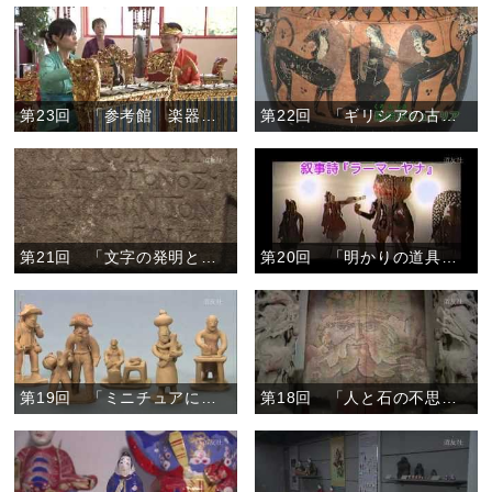
第23回 「参考館 楽器アラカルト」
第22回 「ギリシアの古代美術」
第21回 「文字の発明と普及」
第20回 「明かりの道具と光の芸術」
第19回 「ミニチュアにみる生活文化」
第18回 「人と石の不思議な関係」