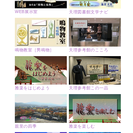
WEB展示室
天理図書館文学ナビ
鳴物教室［男鳴物］
天理参考館のこころ
雅楽をはじめよう
天理参考館この一品
親里の四季
雅楽を楽しむ