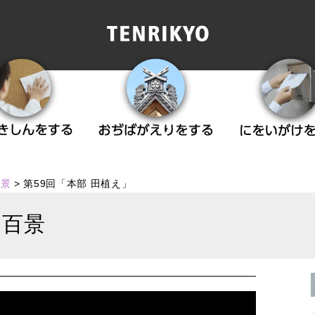
百景
>
第59回「本部 田植え」
百景