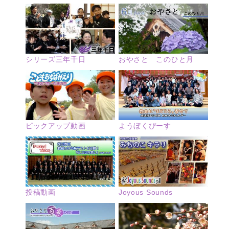
シリーズ三年千日
おやさと このひと月
ピックアップ動画
ようぼくぴーす
投稿動画
Joyous Sounds