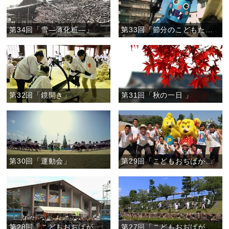
第34回「雪―薄化粧―」
第33回「節分のこどもたち」
第32回「鏡開き」
第31回「秋の一日 」
第30回「運動会」
第29回「こどもおぢばがえりの声」
第28回「こどもおぢばがえりをささえる人たち」
第27回「こどもおぢばがえり いよいよ」