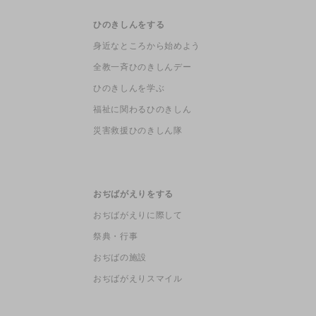
ひのきしんをする
身近なところから始めよう
全教一斉ひのきしんデー
ひのきしんを学ぶ
福祉に関わるひのきしん
災害救援ひのきしん隊
おぢばがえりをする
おぢばがえりに際して
祭典・行事
おぢばの施設
おぢばがえりスマイル