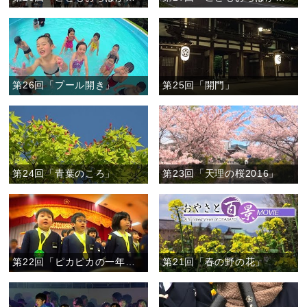
第26回「プール開き」
第25回「開門」
第24回「青葉のころ」
第23回「天理の桜2016」
第22回「ピカピカの一年生」
第21回「春の野の花」