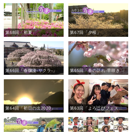
第68回「初夏」
第67回「夕桜」
第66回「春爛漫-サクラ-」
第65回「春の訪れ-早咲きのサクラ-」
第64回「初日の出2020」
第63回「よろこびフェスティバル」