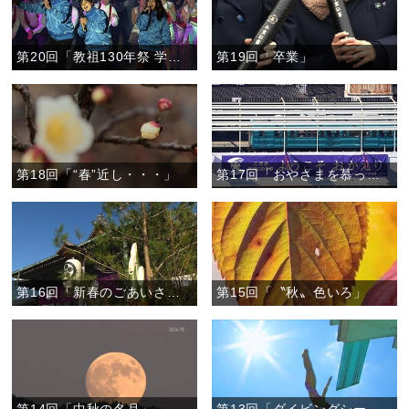
第20回「教祖130年祭 学生おぢばがえり大会前夜祭 」
第19回「卒業」
第18回「“春”近し・・・」
第17回「おやさまを慕って」
第16回「新春のごあいさつ」
第15回「〝秋〟色いろ」