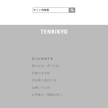
おつとめをする
朝づとめ・夕づとめ
日参のすすめ
月次祭に奉仕する
お願いづとめ
お手振り・鳴物を学ぶ