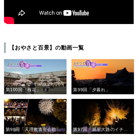
【おやさと百景】の動画一覧
第100回「桜花」
第99回「夕暮れ」
第98回「天理教青年会総会 後夜祭〝TENFES〟」
第97回「親里大路のイチョウ並木」