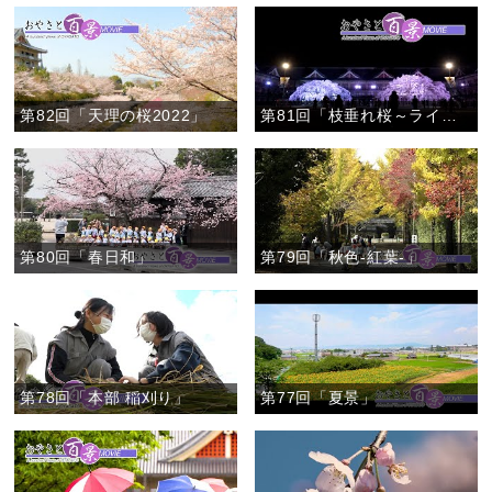
第82回「天理の桜2022」
第81回「枝垂れ桜～ライトアップ～」
第80回「春日和」
第79回「秋色-紅葉-」
第78回「本部 稲刈り」
第77回「夏景」