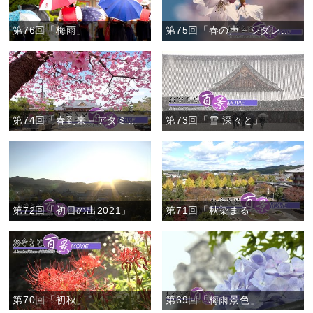
第76回「梅雨」
第75回「春の声－シダレザクラ－」
第74回「春到来－アタミザクラ－」
第73回「雪 深々と」
第72回「初日の出2021」
第71回「秋染まる」
第70回「初秋」
第69回「梅雨景色」