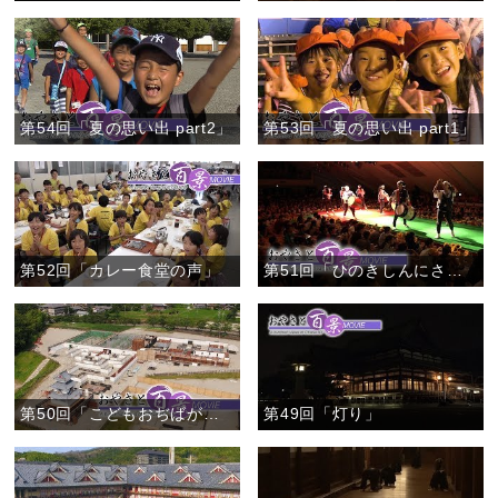
第54回「夏の思い出 part2」
第53回「夏の思い出 part1」
第52回「カレー食堂の声」
第51回「ひのきしんにささえられて」
第50回「こどもおぢばがえり準備 (ドローン撮影・空撮)」
第49回「灯り」