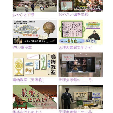
おやさと四季旬彩
おやさと百景
WEB展示室
天理図書館文学ナビ
鳴物教室［男鳴物］
天理参考館のこころ
雅楽をはじめよう
天理参考館この一品