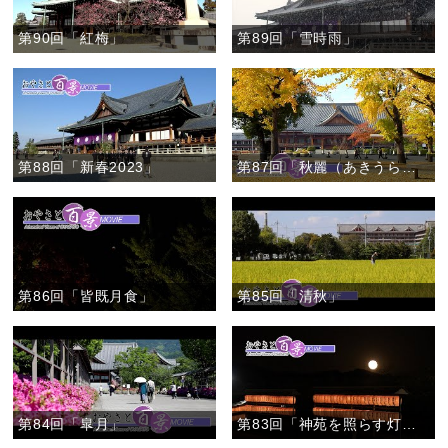
第90回「紅梅」
第89回「雪時雨」
第88回「新春2023」
第87回「秋麗（あきうらら）」
第86回「皆既月食」
第85回「清秋」
第84回「皐月」
第83回「神苑を照らす灯り」