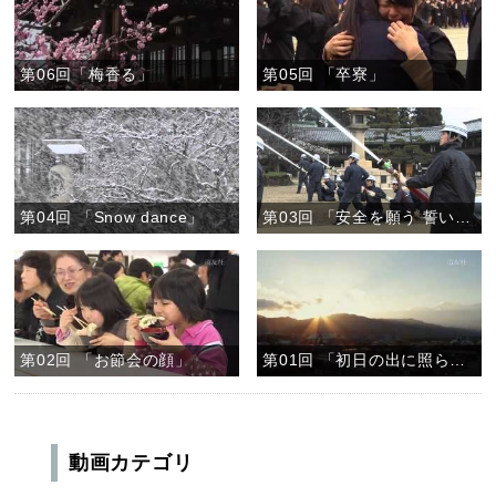
第06回「梅香る」
第05回 「卒寮」
第04回 「Snow dance」
第03回 「安全を願う 誓いの水柱」
第02回 「お節会の顔」
第01回 「初日の出に照らされる神苑」
動画カテゴリ