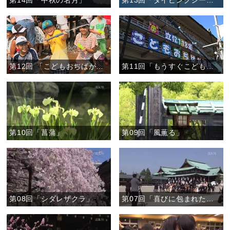
第14回「中秋の名月」
第13回「ダイビングシーン」
第12回 「こどもおぢばがえりの笑顔」
第11回「もうすぐこどもおぢばがえり」
第10回「菖蒲」
第09回「風薫る」
第08回「シダレザクラ」
第07回「喜びに包まれた中庭」