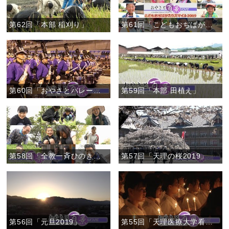
第62回「本部 稲刈り」
第61回「こどもおぢばがえりスマイル2019」
第60回「おやさとパレード2019」
第59回「本部 田植え」
第58回「全教一斉ひのきしんデー2019」
第57回「天理の桜2019」
第56回「元旦2019」
第55回「天理医療大学看護学科 宣誓式」