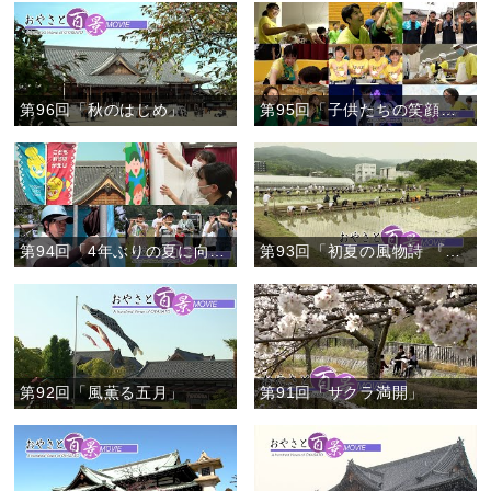
第96回「秋のはじめ」
第95回「子供たちの笑顔のために」
第94回「4年ぶりの夏に向けて」
第93回「初夏の風物詩 『本部田植え』」
第92回「風薫る五月」
第91回「サクラ満開」