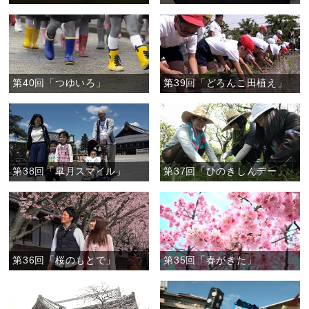
第40回「つゆいろ」
第39回「どろんこ田植え」
第38回「皐月スマイル」
第37回「ひのきしんデー」
第36回「桜のもとで」
第35回「春がきた」