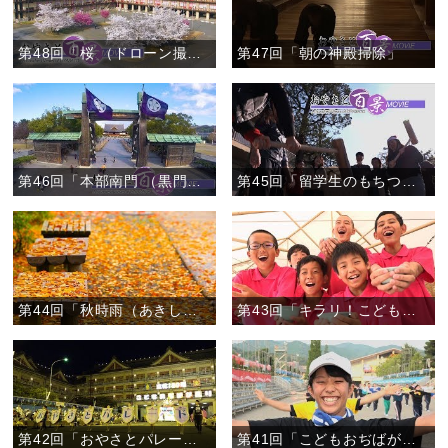
第48回「桜 （ドローン撮影）」
第47回「朝の神殿掃除」
第46回「本部南門 （黒門）」
第45回「留学生のもちつき」
第44回「秋時雨（あきしぐれ）」
第43回「キラリ！こどもおぢばがえり」
第42回「おやさとパレード」
第41回「こどもおぢばがえりに向けて」