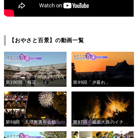
【おやさと百景】の動画一覧
第100回「桜花」
第99回「夕暮れ」
第98回「天理教青年会総会 後夜祭〝TENFES〟」
第97回「親里大路のイチョウ並木」