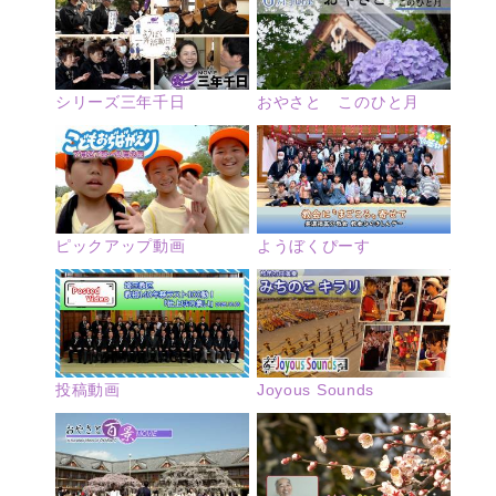
シリーズ三年千日
おやさと このひと月
ピックアップ動画
ようぼくぴーす
投稿動画
Joyous Sounds