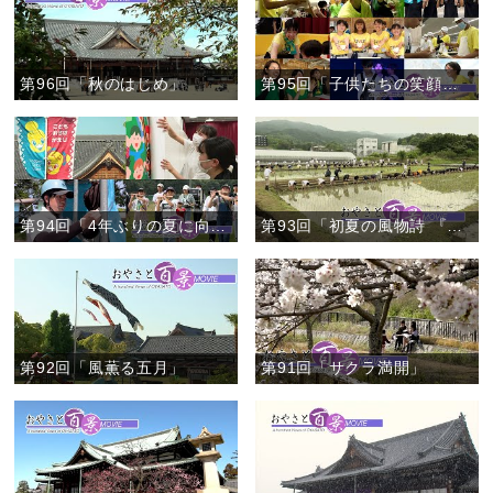
第96回「秋のはじめ」
第95回「子供たちの笑顔のために」
第94回「4年ぶりの夏に向けて」
第93回「初夏の風物詩 『本部田植え』」
第92回「風薫る五月」
第91回「サクラ満開」