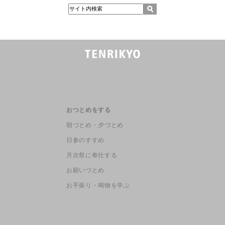
おつとめをする
朝づとめ・夕づとめ
日参のすすめ
月次祭に奉仕する
お願いづとめ
お手振り・鳴物を学ぶ