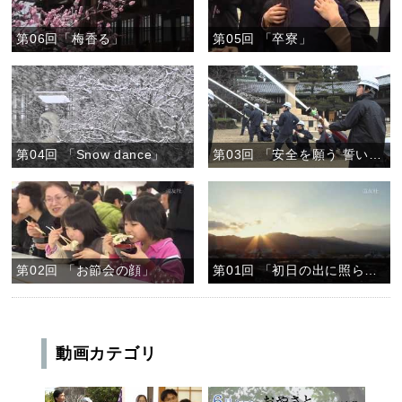
第06回「梅香る」
第05回 「卒寮」
第04回 「Snow dance」
第03回 「安全を願う 誓いの水柱」
第02回 「お節会の顔」
第01回 「初日の出に照らされる神苑」
動画カテゴリ