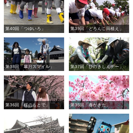
第40回「つゆいろ」
第39回「どろんこ田植え」
第38回「皐月スマイル」
第37回「ひのきしんデー」
第36回「桜のもとで」
第35回「春がきた」