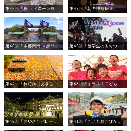
第48回「桜 （ドローン撮影）」
第47回「朝の神殿掃除」
第46回「本部南門 （黒門）」
第45回「留学生のもちつき」
第44回「秋時雨（あきしぐれ）」
第43回「キラリ！こどもおぢばがえり」
第42回「おやさとパレード」
第41回「こどもおぢばがえりに向けて」