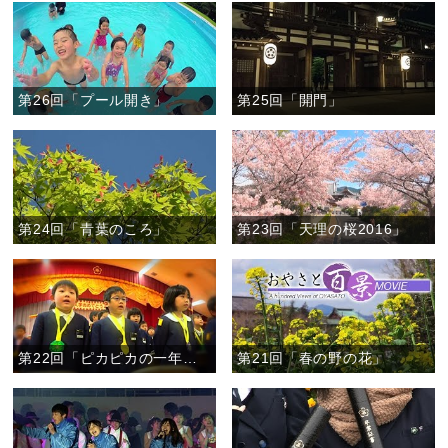
第26回「プール開き」
第25回「開門」
第24回「青葉のころ」
第23回「天理の桜2016」
第22回「ピカピカの一年生」
第21回「春の野の花」