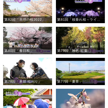
第82回「天理の桜2022」
第81回「枝垂れ桜～ライトアップ～」
第80回「春日和」
第79回「秋色-紅葉-」
第78回「本部 稲刈り」
第77回「夏景」