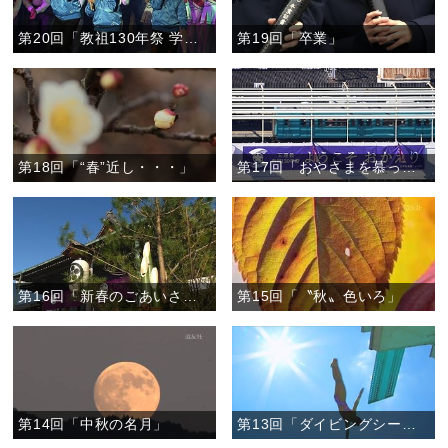
第20回「教祖130年祭 学生おぢばがえり大会前夜祭 」
第19回「卒業」
第18回「“春”近し・・・」
第17回「おやさまを慕って」
第16回「新春のごあいさつ」
第15回「〝秋〟色いろ」
第14回「中秋の名月」
第13回「ダイビングシーン」