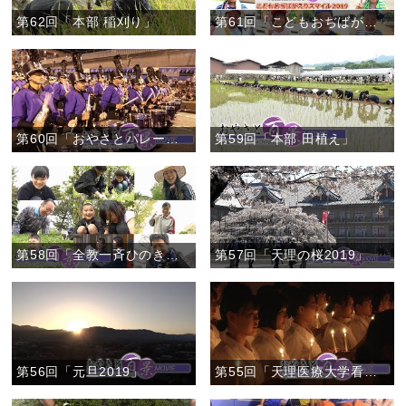
第62回「本部 稲刈り」
第61回「こどもおぢばがえりスマイル2019」
第60回「おやさとパレード2019」
第59回「本部 田植え」
第58回「全教一斉ひのきしんデー2019」
第57回「天理の桜2019」
第56回「元旦2019」
第55回「天理医療大学看護学科 宣誓式」