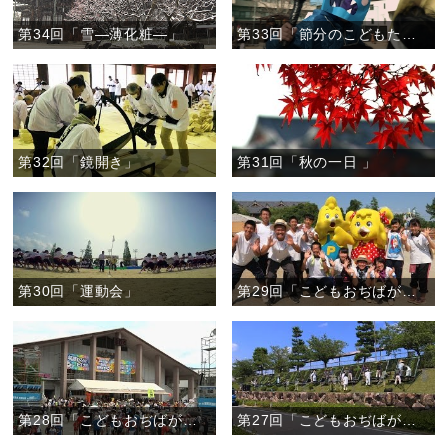
第34回「雪―薄化粧―」
第33回「節分のこどもたち」
第32回「鏡開き」
第31回「秋の一日 」
第30回「運動会」
第29回「こどもおぢばがえりの声」
第28回「こどもおぢばがえりをささえる人たち」
第27回「こどもおぢばがえり いよいよ」