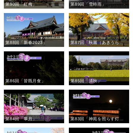
第90回「紅梅」
第89回「雪時雨」
第88回「新春2023」
第87回「秋麗（あきうらら）」
第86回「皆既月食」
第85回「清秋」
第84回「皐月」
第83回「神苑を照らす灯り」