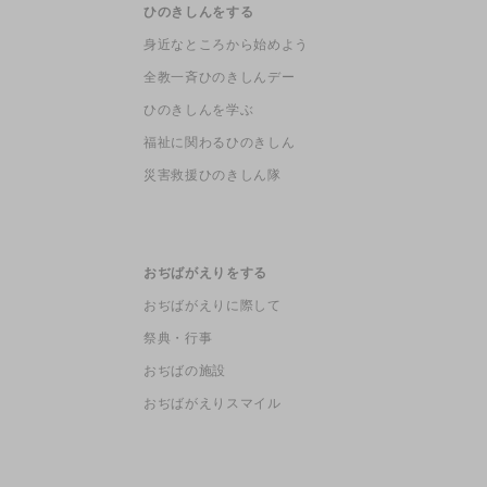
ひのきしんをする
身近なところから始めよう
全教一斉ひのきしんデー
ひのきしんを学ぶ
福祉に関わるひのきしん
災害救援ひのきしん隊
おぢばがえりをする
おぢばがえりに際して
祭典・行事
おぢばの施設
おぢばがえりスマイル