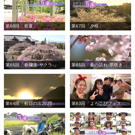
第68回「初夏」
第67回「夕桜」
第66回「春爛漫-サクラ-」
第65回「春の訪れ-早咲きのサクラ-」
第64回「初日の出2020」
第63回「よろこびフェスティバル」