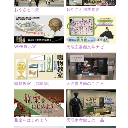
おやさと四季旬彩
おやさと百景
WEB展示室
天理図書館文学ナビ
鳴物教室［男鳴物］
天理参考館のこころ
雅楽をはじめよう
天理参考館この一品