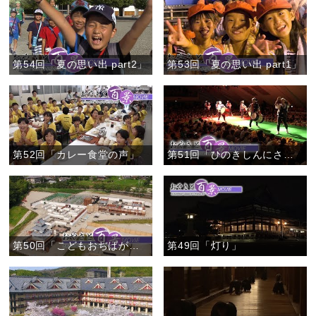
第54回「夏の思い出 part2」
第53回「夏の思い出 part1」
第52回「カレー食堂の声」
第51回「ひのきしんにささえられて」
第50回「こどもおぢばがえり準備 (ドローン撮影・空撮)」
第49回「灯り」