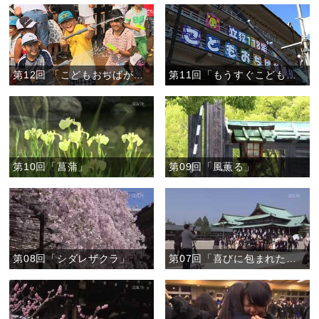
第12回 「こどもおぢばがえりの笑顔」
第11回「もうすぐこどもおぢばがえり」
第10回「菖蒲」
第09回「風薫る」
第08回「シダレザクラ」
第07回「喜びに包まれた中庭」