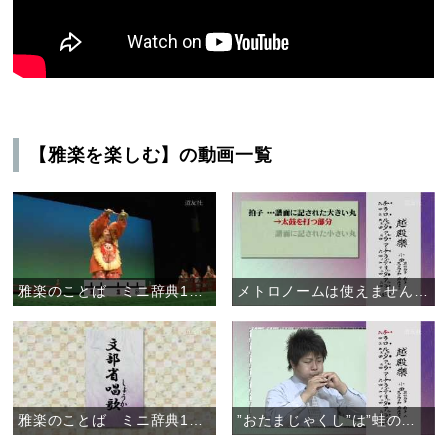
【雅楽を楽しむ】の動画一覧
雅楽のことば ミニ辞典12 「やたら」
メトロノームは使えません ～雅楽のリズム～
雅楽のことば ミニ辞典11 「唱歌」
”おたまじゃくし”は”蛙の子”～雅楽の楽譜～