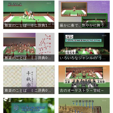
雅楽のことば ミニ辞典10 「二の舞」
厳かに奏で、艶やかに舞う～舞楽～
雅楽のことば ミニ辞典09 「二の句が継げない」
いろいろなジャンルの”うた”がある～謡物～
雅楽のことば ミニ辞典08 「千秋楽」
古のオーケストラ～管絃～