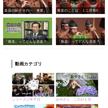
楽器の紹介その一「篳篥」
雅楽のことば ミニ辞典01 「調子」
『雅楽』ってどんな音楽？ （２／２）
『雅楽』ってどんな音楽？ （１／２）
動画カテゴリ
シリーズ三年千日
おやさと このひと月