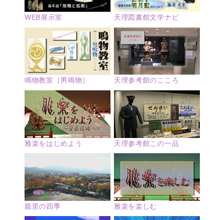
WEB展示室
天理図書館文学ナビ
鳴物教室［男鳴物］
天理参考館のこころ
雅楽をはじめよう
天理参考館この一品
親里の四季
雅楽を楽しむ