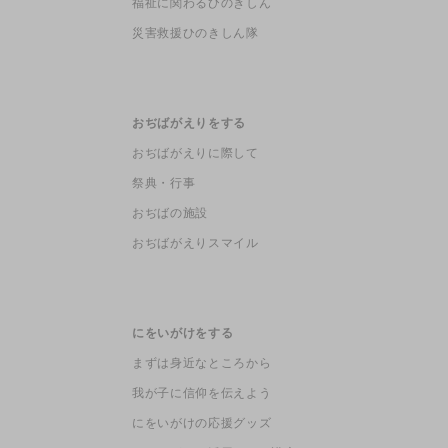
福祉に関わるひのきしん
災害救援ひのきしん隊
おぢばがえりをする
おぢばがえりに際して
祭典・行事
おぢばの施設
おぢばがえりスマイル
にをいがけをする
まずは身近なところから
我が子に信仰を伝えよう
にをいがけの応援グッズ