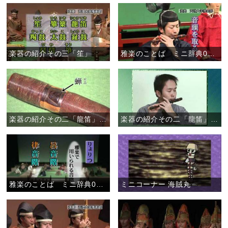
楽器の紹介その三「笙」
雅楽のことば ミニ辞典03 「音頭」
楽器の紹介その二「龍笛」（２／２）
楽器の紹介その二「龍笛」（１／２）
雅楽のことば ミニ辞典02 「ろれつが回らない」
ミニコーナー 海賊丸