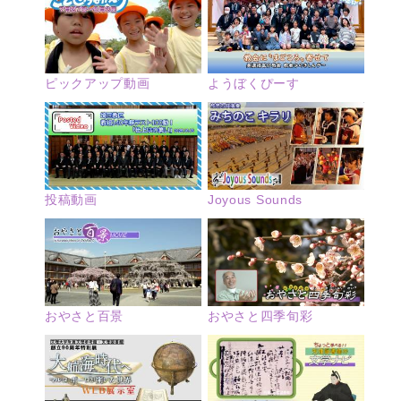
ピックアップ動画
ようぼくぴーす
投稿動画
Joyous Sounds
おやさと四季旬彩
おやさと百景