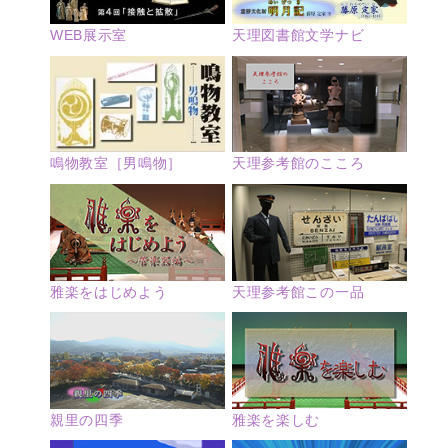
WEB展示室
天理図書館文学ナビ
鳴物教室［男鳴物］
天理参考館のこころ
雅楽をはじめよう
天理参考館この一品
親里の四季
雅楽を楽しむ