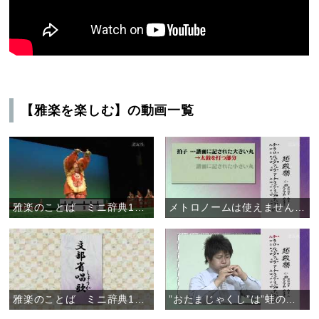
【雅楽を楽しむ】の動画一覧
雅楽のことば ミニ辞典12 「やたら」
メトロノームは使えません ～雅楽のリズム～
雅楽のことば ミニ辞典11 「唱歌」
”おたまじゃくし”は”蛙の子”～雅楽の楽譜～