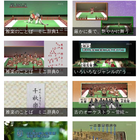
雅楽のことば ミニ辞典10 「二の舞」
厳かに奏で、艶やかに舞う～舞楽～
雅楽のことば ミニ辞典09 「二の句が継げない」
いろいろなジャンルの”うた”がある～謡物～
雅楽のことば ミニ辞典08 「千秋楽」
古のオーケストラ～管絃～