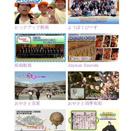
ピックアップ動画
ようぼくぴーす
投稿動画
Joyous Sounds
おやさと四季旬彩
おやさと百景