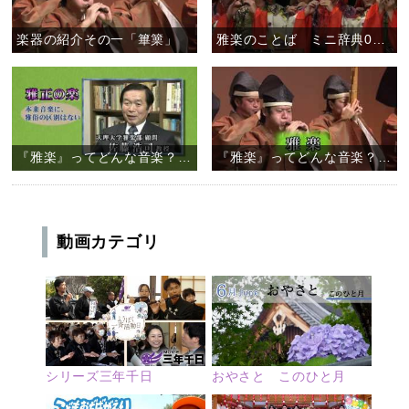
楽器の紹介その一「篳篥」
雅楽のことば ミニ辞典01 「調子」
『雅楽』ってどんな音楽？ （２／２）
『雅楽』ってどんな音楽？ （１／２）
動画カテゴリ
シリーズ三年千日
おやさと このひと月