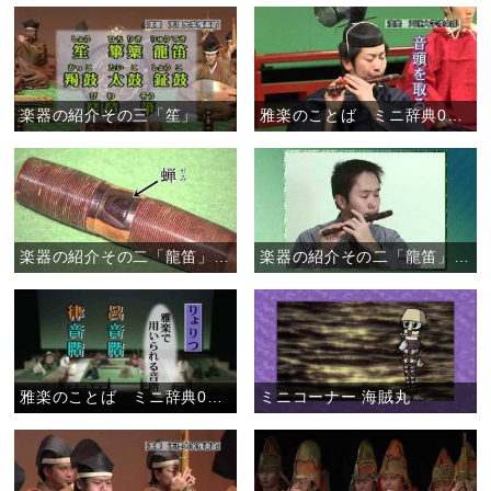
楽器の紹介その三「笙」
雅楽のことば ミニ辞典03 「音頭」
楽器の紹介その二「龍笛」（２／２）
楽器の紹介その二「龍笛」（１／２）
雅楽のことば ミニ辞典02 「ろれつが回らない」
ミニコーナー 海賊丸