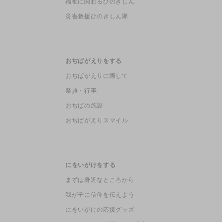
福祉に関わるひのきしん
災害救援ひのきしん隊
おぢばがえりをする
おぢばがえりに際して
祭典・行事
おぢばの施設
おぢばがえりスマイル
にをいがけをする
まずは身近なところから
我が子に信仰を伝えよう
にをいがけの応援グッズ