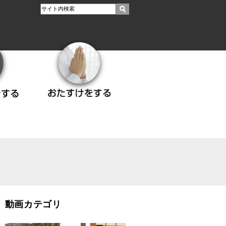
動画カテゴリ