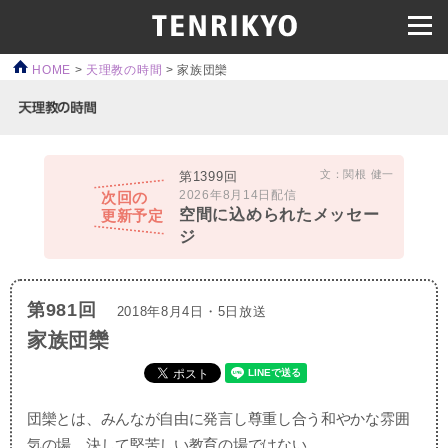
HOME
>
天理教の時間
>
家族団欒
文：関根 健一
第1399回
2026年8月14日配信
次回の
空間に込められたメッセー
更新予定
ジ
第981回
2018年8月4日・5日放送
家族団欒
団欒とは、みんなが自由に発言し尊重し合う和やかな雰囲
気の場。決して堅苦しい教育の場ではない。