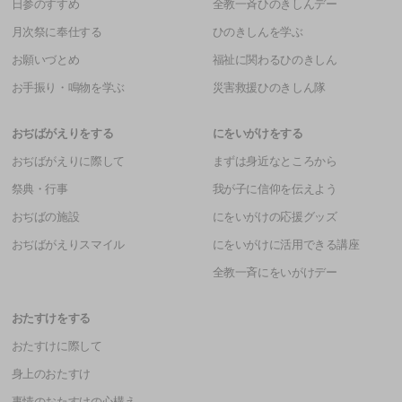
日参のすすめ
全教一斉ひのきしんデー
月次祭に奉仕する
ひのきしんを学ぶ
お願いづとめ
福祉に関わるひのきしん
お手振り・鳴物を学ぶ
災害救援ひのきしん隊
おぢばがえりをする
にをいがけをする
おぢばがえりに際して
まずは身近なところから
祭典・行事
我が子に信仰を伝えよう
おぢばの施設
にをいがけの応援グッズ
おぢばがえりスマイル
にをいがけに活用できる講座
全教一斉にをいがけデー
おたすけをする
おたすけに際して
身上のおたすけ