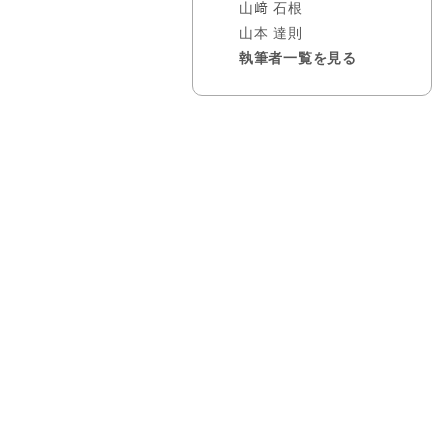
山﨑 石根
山本 達則
執筆者一覧を見る