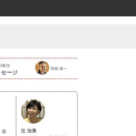
4日配信
関根 健一
ッセージ
辻 治美
。最