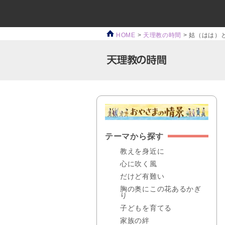
HOME
>
天理教の時間
>
姑（はは）
テーマから探す
教えを身近に
心に吹く風
だけど有難い
胸の奥にこの花あるかぎ
り
子どもを育てる
家族の絆