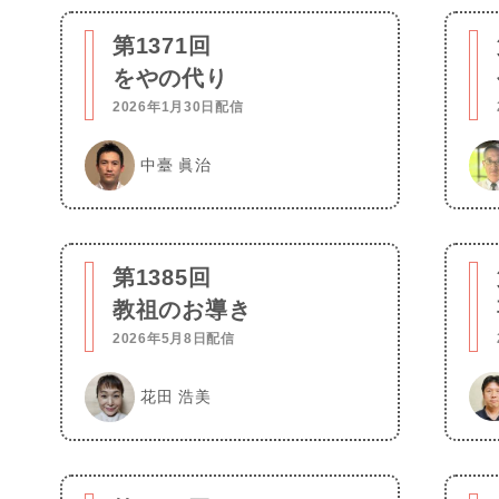
第1371回
をやの代り
2026年1月30日配信
中臺 眞治
第1385回
教祖のお導き
2026年5月8日配信
花田 浩美