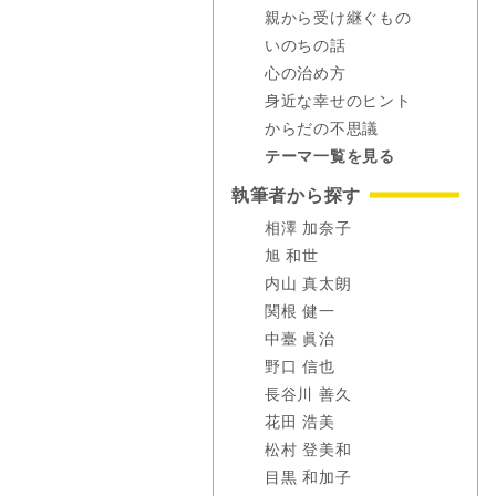
親から受け継ぐもの
いのちの話
心の治め方
身近な幸せのヒント
からだの不思議
テーマ一覧を見る
執筆者から探す
相澤 加奈子
旭 和世
内山 真太朗
関根 健一
中臺 眞治
野口 信也
長谷川 善久
花田 浩美
松村 登美和
目黒 和加子