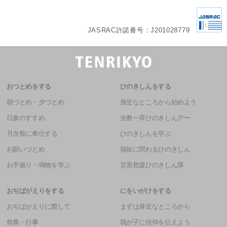
JASRAC許諾番号：J201028779
おつとめをする
ひのきしんをする
朝づとめ・夕づとめ
身近なところから始めよう
日参のすすめ
全教一斉ひのきしんデー
月次祭に奉仕する
ひのきしんを学ぶ
お願いづとめ
福祉に関わるひのきしん
お手振り・鳴物を学ぶ
災害救援ひのきしん隊
おぢばがえりをする
にをいがけをする
おぢばがえりに際して
まずは身近なところから
祭典・行事
我が子に信仰を伝えよう