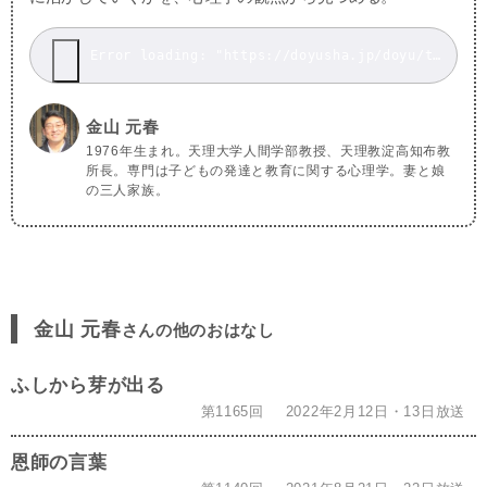
Error loading: "https://doyusha.jp/doyu/top/wp-content/uploads/2020041819_2.mp3"
金山 元春
1976年生まれ。天理大学人間学部教授、天理教淀高知布教
所長。専門は子どもの発達と教育に関する心理学。妻と娘
の三人家族。
金山 元春
さんの他のおはなし
ふしから芽が出る
第1165回
2022年2月12日・13日放送
恩師の言葉