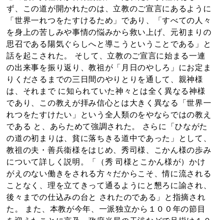
ず、この道が開かれたのは、立教のご宣言にあるように
「世界一れつをたすけるため」であり、「すべての人々
を身上の苦しみや事情の悩みから救い上げ、元初まりの
思召である陽気ぐらしへと導こうということである」と
話を起こされた。 そして、立教のご宣言に始まる一連
の出来事を振り返り、教祖が「月日のやしろ」にお定ま
りくださるまでの三日間のやりとりを通して、親神様
は、それまで に知られていた神々とは全く異なる神様
であり、この教えが拝み信心とは大きく異なる「世界一
れつをたすけたい」という全人類のをやならではの教え
である と、あらためて強調された。 さらに「ひながた
の道の初まりは、貧に落ちきる道中であった」として、
教祖の夫・善兵衞様をはじめ、秀司様、こかん様の歩み
について詳しく説明。「（秀 司様とこかん様が）かけ
がえのない働きをされる方々だからこそ、情に流される
ことなく、理を立てきって通るようにと懇ろに諭され、
後々までの仕込みの台と されたのである」と指摘され
た。 また、本教が今年、一派独立から１００年の節目