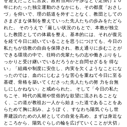
を迎えたことに言及。政府当局の干渉などで足掛け１０
年にわたった独立運動のさなかにも、その都度「おさし
づ」を仰いで、理の筋道を外すことなく、教団としての
さまざまな体制を整えていった先人たちの歩みをたどら
れた。 そのうえで「厳しい状況のもとで、本教が独立
した教団としての体裁を整え、基本的には、それが復元
を経て今日に続いていることを思うにつけても、今日の
私たちが信教の自由を保障され、教え通りに歩むことが
できる環境の中で、往時の先輩たちの志や働きぶりをし
っかりと受け継いでいるだろうかと自問せざるを 得な
い」「組織や制度に安住し、内実を欠くようなことにな
ったのでは、血のにじむような苦心を重ねて今日に至る
基礎、骨格を築いてくださった先人たちの努 力を台無
しにしかねない」と戒められた。 そして「今日の私た
ちこそ、時代の風潮や世俗的な欲望に流されることな
く、この道が教祖お一人から始まった道であることをあ
らためて胸に刻み、ようぼ く、すなわち陽気ぐらし世
界建設のための人材としての自覚を高め、まずは身近な
ところから、陽気ぐらしの輪を広げていくことが大切」