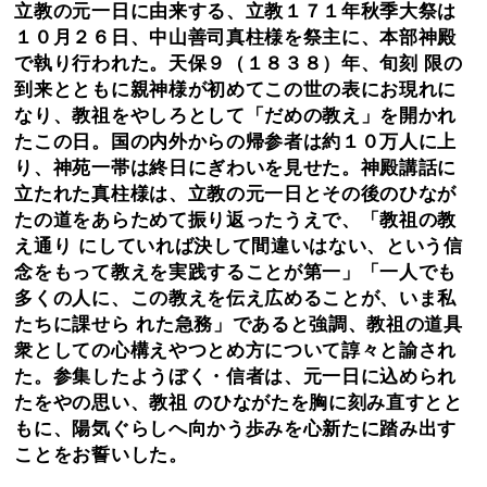
立教の元一日に由来する、立教１７１年秋季大祭は
１０月２６日、中山善司真柱様を祭主に、本部神殿
で執り行われた。天保９（１８３８）年、旬刻 限の
到来とともに親神様が初めてこの世の表にお現れに
なり、教祖をやしろとして「だめの教え」を開かれ
たこの日。国の内外からの帰参者は約１０万人に上
り、神苑一帯は終日にぎわいを見せた。神殿講話に
立たれた真柱様は、立教の元一日とその後のひなが
たの道をあらためて振り返ったうえで、「教祖の教
え通り にしていれば決して間違いはない、という信
念をもって教えを実践することが第一」「一人でも
多くの人に、この教えを伝え広めることが、いま私
たちに課せら れた急務」であると強調、教祖の道具
衆としての心構えやつとめ方について諄々と諭され
た。参集したようぼく・信者は、元一日に込められ
たをやの思い、教祖 のひながたを胸に刻み直すとと
もに、陽気ぐらしへ向かう歩みを心新たに踏み出す
ことをお誓いした。