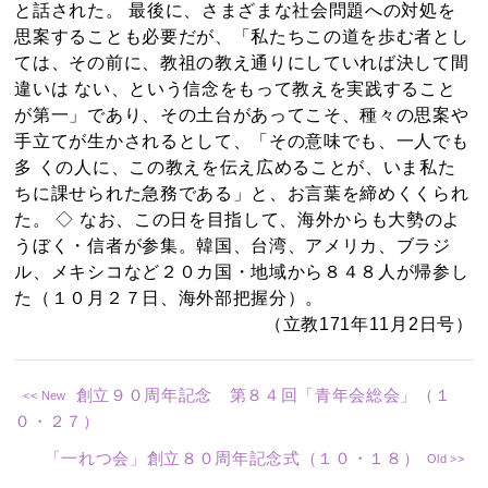
と話された。 最後に、さまざまな社会問題への対処を
思案することも必要だが、「私たちこの道を歩む者とし
ては、その前に、教祖の教え通りにしていれば決して間
違いは ない、という信念をもって教えを実践すること
が第一」であり、その土台があってこそ、種々の思案や
手立てが生かされるとして、「その意味でも、一人でも
多 くの人に、この教えを伝え広めることが、いま私た
ちに課せられた急務である」と、お言葉を締めくくられ
た。 ◇ なお、この日を目指して、海外からも大勢のよ
うぼく・信者が参集。韓国、台湾、アメリカ、ブラジ
ル、メキシコなど２０カ国・地域から８４８人が帰参し
た（１０月２７日、海外部把握分）。
（立教171年11月2日号）
創立９０周年記念 第８４回「青年会総会」（１
０・２７）
「一れつ会」創立８０周年記念式（１０・１８）