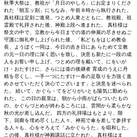
秋季大祭は、教祖が「月日のやしろ」にお定まりくださ
れた「朝五ッ刻」にちなみ、午前８時から執行された。
真柱様は定刻ご進発。つとめ人衆とともに、教祖殿、祖
霊殿で礼拝された後、神殿上段へ進まれた。 真柱様は
祭文の中で、立教から今日までの道の伸展の尽きせぬご
守護に御礼申し上げられた後、「私どもをはじめ教会
長、ようぼく一同は、今日の吉き日にあ らためて立教
の元一日の理に深く思いを致し、決意も新たに一段の成
人をお誓い申し上げ、つとめの理を戴いて、にをいが
け・おたすけに、さらには道の後継者 育成のうえに丹
精を尽くし、一手一つにたすけ一条の足取りを力強く進
めさせていただく決心でございます」と決意を述べられ
た。 続いて、かぐら・てをどりがいとも陽気に勤めら
れた。 この日の親里は、朝から小雨がぱらついたもの
の、かぐらづとめが終わるころには、雲間から柔らかな
秋の光が差し込んだ。 四方の礼拝場はもとより、階
下、回廊を埋め尽くした人々、神苑で傘を差して参拝す
る人々も、心をそろえて「みかぐらうた」を唱和した。
この後、真柱様が神殿講話に立たれた。 真柱様はま