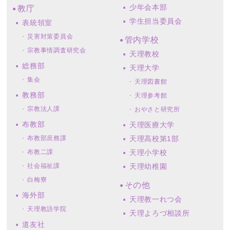
少年会本部
教庁
学生担当委員会
表統領室
災害対策委員会
管内学校
宗教事情調査研究会
天理教校
総務部
天理大学
集会
天理図書館
教務部
天理参考館
宗教法人課
おやさと研究所
布教部
天理医療大学
布教部庶務課
天理高校第1部
布教二課
天理小学校
社会福祉課
天理幼稚園
白梅寮
その他
海外部
天理教一れつ会
天理教語学院
天理よろづ相談所
道友社