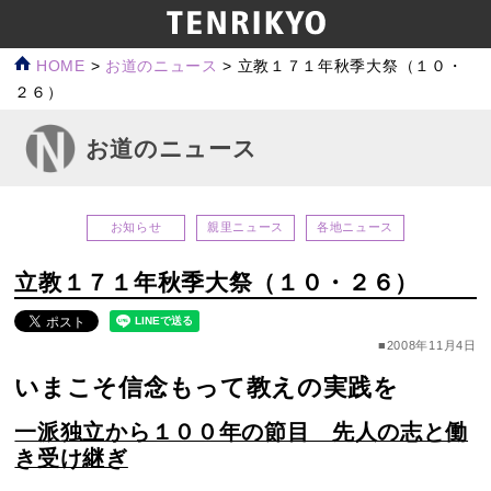
HOME
>
お道のニュース
>
立教１７１年秋季大祭（１０・
２６）
お道のニュース
お知らせ
親里ニュース
各地ニュース
立教１７１年秋季大祭（１０・２６）
■2008年11月4日
いまこそ信念もって教えの実践を
一派独立から１００年の節目 先人の志と働
き受け継ぎ