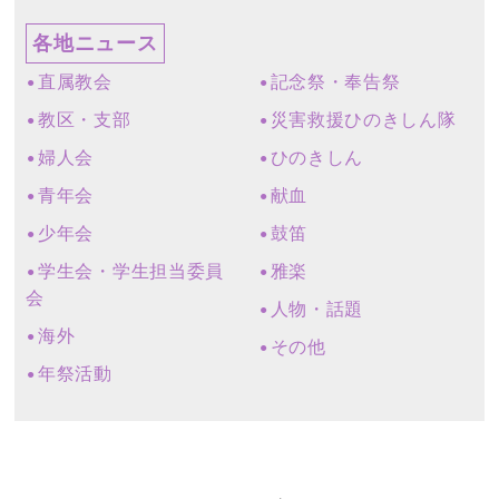
各地ニュース
直属教会
記念祭・奉告祭
教区・支部
災害救援ひのきしん隊
婦人会
ひのきしん
青年会
献血
少年会
鼓笛
学生会・学生担当委員
雅楽
会
人物・話題
海外
その他
年祭活動