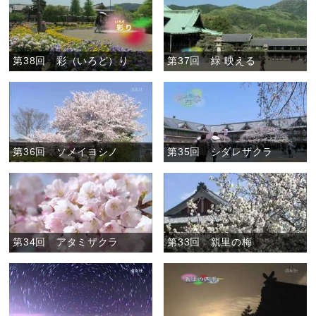
第38回 彩（いろど）り
第37回 緑 映える
第36回 ソメイヨシノ
第35回 シダレザクラ
第34回 アタミザクラ
第33回 親里の梅