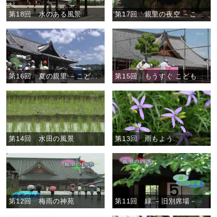
第18回 水のある風景
第17回 親里の夜空 －こどもおぢばがえり－
第16回 夏の親里 －こどもおぢばがえり－
第15回 もうすぐ こどもおぢばがえり
第14回 水田の風景
第13回 雨もよう
第12回 梅雨の神苑
第11回 緑 －旧別席場－