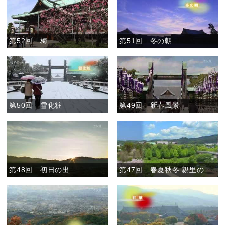
第52回 梅
第51回 冬の朝
第50回 雪化粧
第49回 新春風景
第48回 初日の出
第47回 春夏秋冬 親里の一年