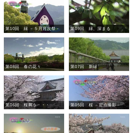
第10回 緑 －５月月次祭－
第09回 緑、深まる
第08回 春の花々
第07回 新緑
第06回 桜舞う・・・
第05回 桜 －定点撮影－