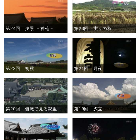
第24回 夕景 －神苑－
第23回 実りの秋
第22回 初秋
第21回 月夜
第20回 俯瞰で見る親里 ～大国見山より～（夏から秋へ）
第19回 夕立