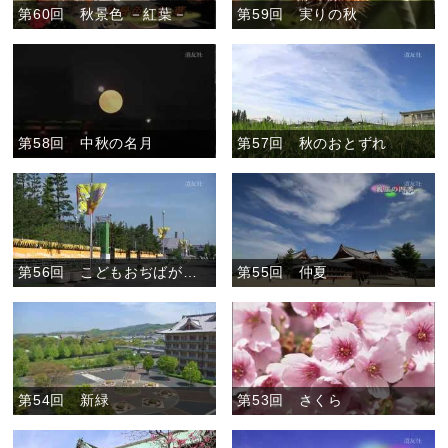
第60回 秋景色 －紅葉－
第59回 実りの秋
第58回 中秋の名月
第57回 秋のおとずれ
第56回 こどもおぢばがえり開幕直前
第55回 仲夏
第54回 新緑
第53回 さくら