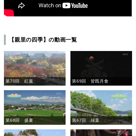
【親里の四季】の動画一覧
第70回 紅葉
第69回 皆既月食
第68回 盛夏
第67回 緑葉