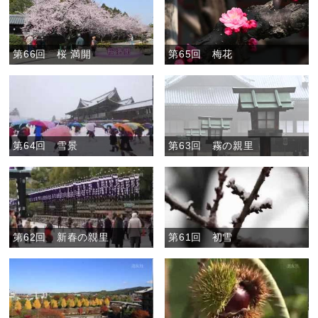
第66回 桜 満開
第65回 梅花
第64回 雪景
第63回 霧の親里
第62回 新春の親里
第61回 初雪