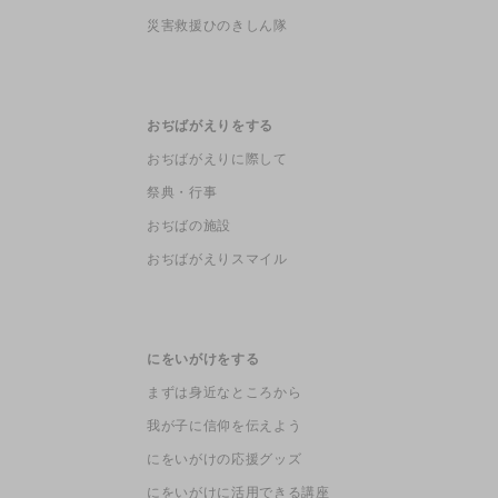
災害救援ひのきしん隊
おぢばがえりをする
おぢばがえりに際して
祭典・行事
おぢばの施設
おぢばがえりスマイル
にをいがけをする
まずは身近なところから
我が子に信仰を伝えよう
にをいがけの応援グッズ
にをいがけに活用できる講座