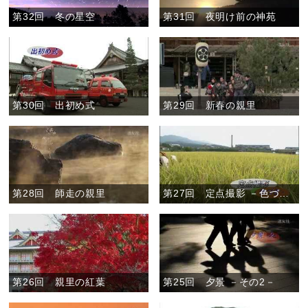
第32回 冬の星空
第31回 夜明け前の神苑
第30回 出初め式
第29回 新春の親里
第28回 師走の親里
第27回 定点撮影 －色づき－
第26回 親里の紅葉
第25回 夕景 －その2－