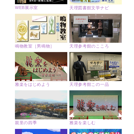
WEB展示室
天理図書館文学ナビ
鳴物教室［男鳴物］
天理参考館のこころ
雅楽をはじめよう
天理参考館この一品
親里の四季
雅楽を楽しむ