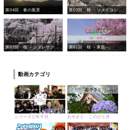
第04回 春の風景
第03回 桜 －ソメイヨシノ－
第02回 桜 －シダレザクラ－
第01回 桜 －東筋－
動画カテゴリ
シリーズ三年千日
おやさと このひと月