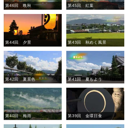
第46回 晩秋
第45回 紅葉
第44回 夕景
第43回 秋めく風景
第42回 夏景色
第41回 夏もよう
第40回 梅雨
第39回 金環日食