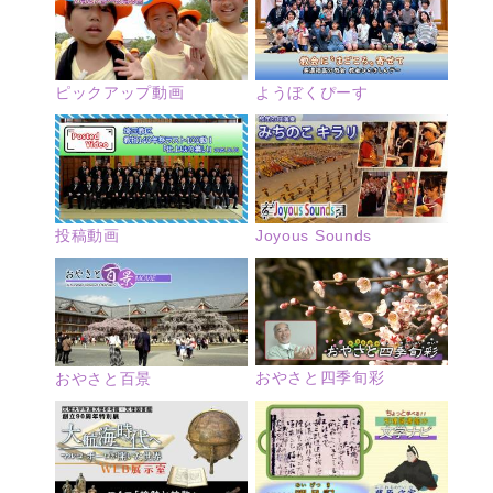
ピックアップ動画
ようぼくぴーす
投稿動画
Joyous Sounds
おやさと四季旬彩
おやさと百景