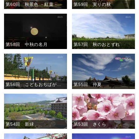
第60回 秋景色 －紅葉－
第59回 実りの秋
第58回 中秋の名月
第57回 秋のおとずれ
第56回 こどもおぢばがえり開幕直前
第55回 仲夏
第54回 新緑
第53回 さくら