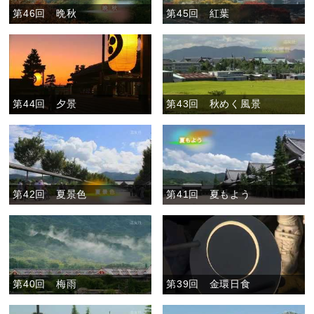
第46回 晩秋
第45回 紅葉
第44回 夕景
第43回 秋めく風景
第42回 夏景色
第41回 夏もよう
第40回 梅雨
第39回 金環日食