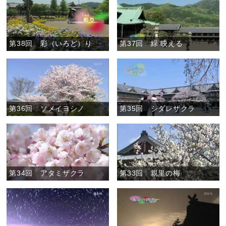
第38回 彩（いろど）り
第37回 緑 映える
第36回 ソメイヨシノ
第35回 シダレザクラ
第34回 アタミザクラ
第33回 親里の梅