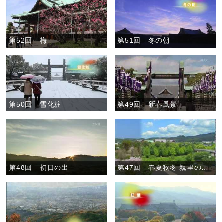
第52回 梅
第51回 冬の朝
第50回 雪化粧
第49回 新春風景
第48回 初日の出
第47回 春夏秋冬 親里の一年