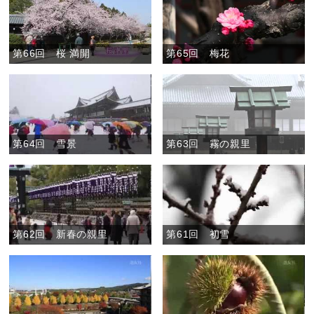
第66回 桜 満開
第65回 梅花
第64回 雪景
第63回 霧の親里
第62回 新春の親里
第61回 初雪