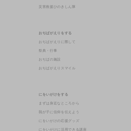
災害救援ひのきしん隊
おぢばがえりをする
おぢばがえりに際して
祭典・行事
おぢばの施設
おぢばがえりスマイル
にをいがけをする
まずは身近なところから
我が子に信仰を伝えよう
にをいがけの応援グッズ
にをいがけに活用できる講座