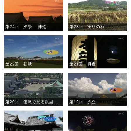
第24回 夕景 －神苑－
第23回 実りの秋
第22回 初秋
第21回 月夜
第20回 俯瞰で見る親里 ～大国見山より～（夏から秋へ）
第19回 夕立