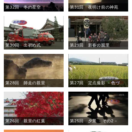
第32回 冬の星空
第31回 夜明け前の神苑
第30回 出初め式
第29回 新春の親里
第28回 師走の親里
第27回 定点撮影 －色づき－
第26回 親里の紅葉
第25回 夕景 －その2－