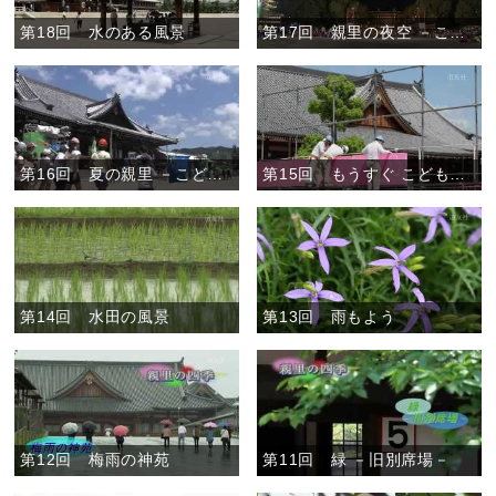
第18回 水のある風景
第17回 親里の夜空 －こどもおぢばがえり－
第16回 夏の親里 －こどもおぢばがえり－
第15回 もうすぐ こどもおぢばがえり
第14回 水田の風景
第13回 雨もよう
第12回 梅雨の神苑
第11回 緑 －旧別席場－