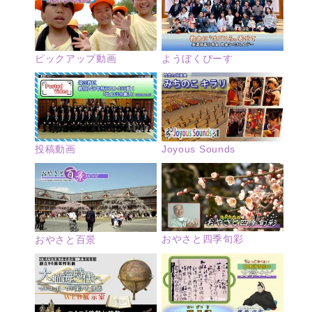
ピックアップ動画
ようぼくぴーす
投稿動画
Joyous Sounds
おやさと四季旬彩
おやさと百景