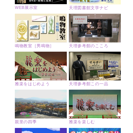
WEB展示室
天理図書館文学ナビ
鳴物教室［男鳴物］
天理参考館のこころ
雅楽をはじめよう
天理参考館この一品
親里の四季
雅楽を楽しむ