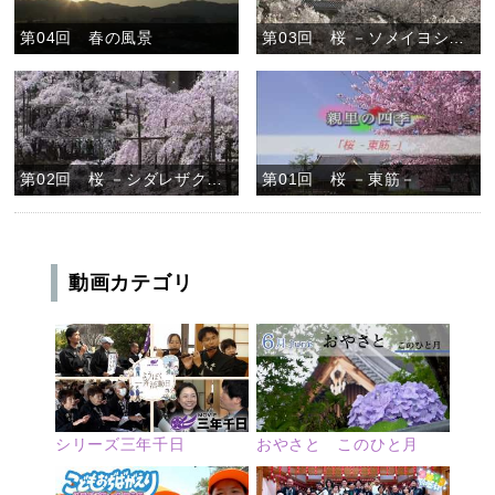
第04回 春の風景
第03回 桜 －ソメイヨシノ－
第02回 桜 －シダレザクラ－
第01回 桜 －東筋－
動画カテゴリ
シリーズ三年千日
おやさと このひと月