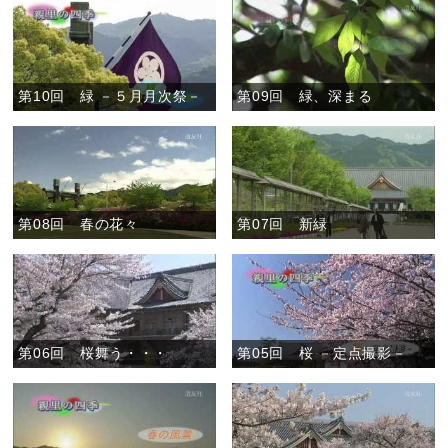
第10回 緑 －５月月次祭－
第09回 緑、深まる
第08回 春の花々
第07回 新緑
第06回 桜舞う・・・
第05回 桜 －定点撮影－