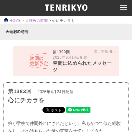
HOME
>
天理教の時間
>
心にチカラを
文：関根 健一
第1399回
2026年8月14日配信
次回の
空間に込められたメッセー
更新予定
ジ
第1383回
2026年4月24日配信
心にチカラを
娘が学校で仲間外れにされたという。私もかつて似た経験
をし、その時もらった母の言葉を大切にしてきた。