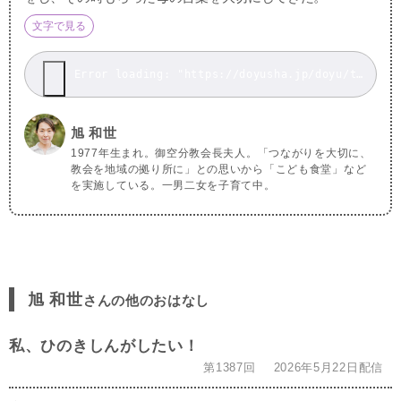
文字で見る
Error loading: "https://doyusha.jp/doyu/top/wp-content/uploads/20260424.mp3"
旭 和世
1977年生まれ。御空分教会長夫人。「つながりを大切に、
教会を地域の拠り所に」との思いから「こども食堂」など
を実施している。一男二女を子育て中。
旭 和世
さんの他のおはなし
私、ひのきしんがしたい！
第1387回
2026年5月22日配信