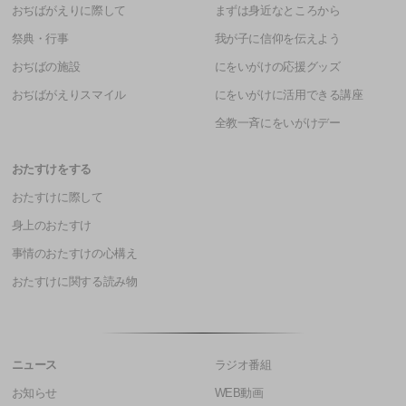
おぢばがえりに際して
まずは身近なところから
祭典・行事
我が子に信仰を伝えよう
おぢばの施設
にをいがけの応援グッズ
おぢばがえりスマイル
にをいがけに活用できる講座
全教一斉にをいがけデー
おたすけをする
おたすけに際して
身上のおたすけ
事情のおたすけの心構え
おたすけに関する読み物
ニュース
ラジオ番組
お知らせ
WEB動画