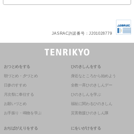
JASRAC許諾番号：J201028779
おつとめをする
ひのきしんをする
朝づとめ・夕づとめ
身近なところから始めよう
日参のすすめ
全教一斉ひのきしんデー
月次祭に奉仕する
ひのきしんを学ぶ
お願いづとめ
福祉に関わるひのきしん
お手振り・鳴物を学ぶ
災害救援ひのきしん隊
おぢばがえりをする
にをいがけをする