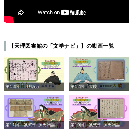
【天理図書館の「文学ナビ」】の動画一覧
第13回「明月記」
第12回「大鏡」
第11回「紫式部 源氏物語其の弐」
第10回「紫式部 源氏物語其の壱」