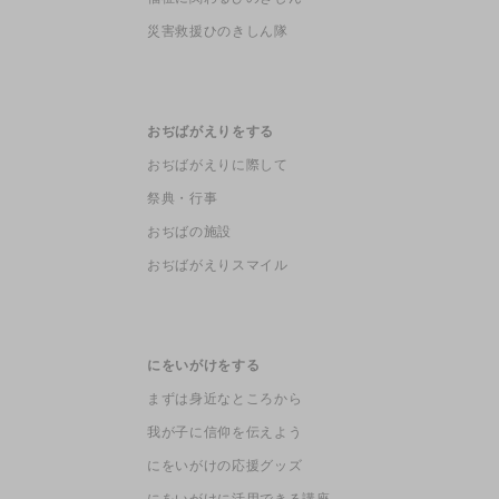
災害救援ひのきしん隊
おぢばがえりをする
おぢばがえりに際して
祭典・行事
おぢばの施設
おぢばがえりスマイル
にをいがけをする
まずは身近なところから
我が子に信仰を伝えよう
にをいがけの応援グッズ
にをいがけに活用できる講座