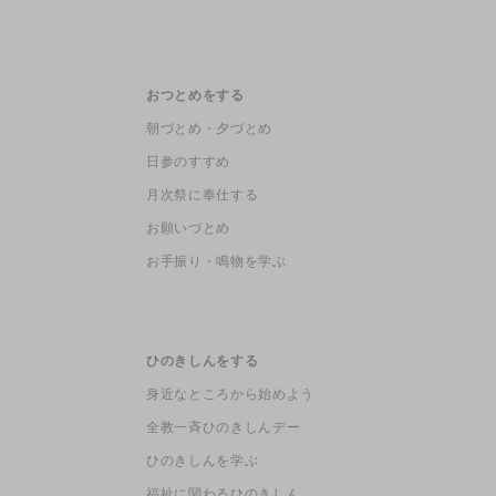
おつとめをする
朝づとめ・夕づとめ
日参のすすめ
月次祭に奉仕する
お願いづとめ
お手振り・鳴物を学ぶ
ひのきしんをする
身近なところから始めよう
全教一斉ひのきしんデー
ひのきしんを学ぶ
福祉に関わるひのきしん