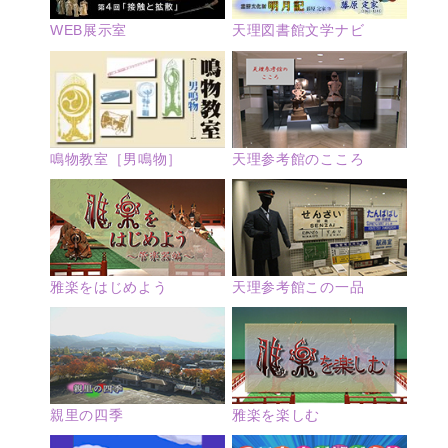
WEB展示室
天理図書館文学ナビ
鳴物教室［男鳴物］
天理参考館のこころ
雅楽をはじめよう
天理参考館この一品
親里の四季
雅楽を楽しむ