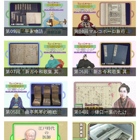
第09回「平家物語」
第08回マルコポーロ旅行記「東方見聞録」
第07回「新古今和歌集 其の弐」
第06回「新古今和歌集 其の壱」
第05回「曲亭馬琴の南総里見八犬伝」
第04回 「樋口一葉のたけくらべ」