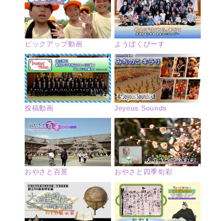
ピックアップ動画
ようぼくぴーす
投稿動画
Joyous Sounds
おやさと四季旬彩
おやさと百景