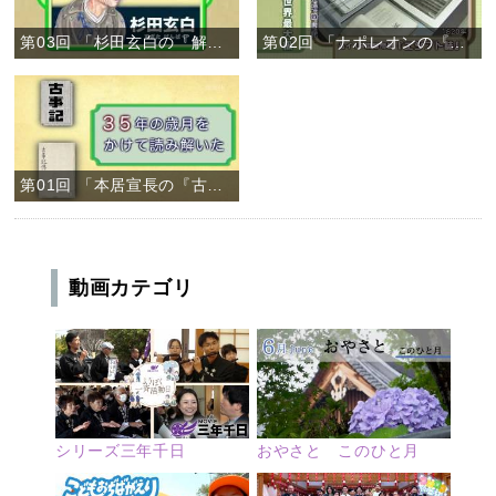
第03回 「杉田玄白の『解体新書』」
第02回 「ナポレオンの『エジプト誌』」
第01回 「本居宣長の『古事記伝』」
動画カテゴリ
シリーズ三年千日
おやさと このひと月