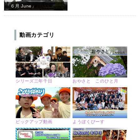
「６月 June」
動画カテゴリ
シリーズ三年千日
おやさと このひと月
ピックアップ動画
ようぼくぴーす