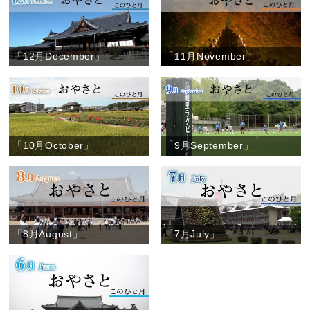
「12月December」
「11月November」
「10月October」
「9月September」
「8月August」
「7月July」