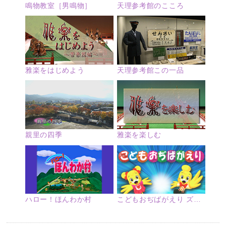
鳴物教室［男鳴物］
天理参考館のこころ
雅楽をはじめよう
天理参考館この一品
親里の四季
雅楽を楽しむ
ハロー！ほんわか村
こどもおぢばがえり ズームアップ