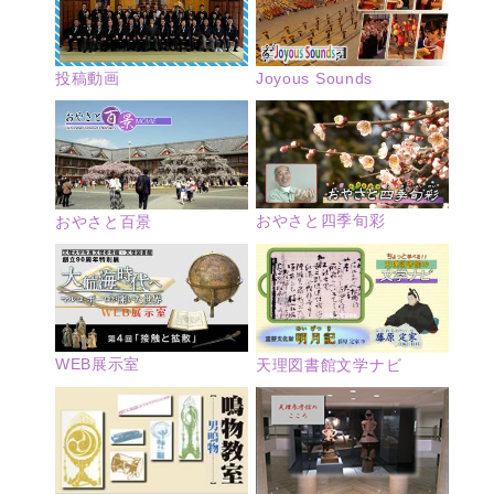
投稿動画
Joyous Sounds
おやさと四季旬彩
おやさと百景
WEB展示室
天理図書館文学ナビ