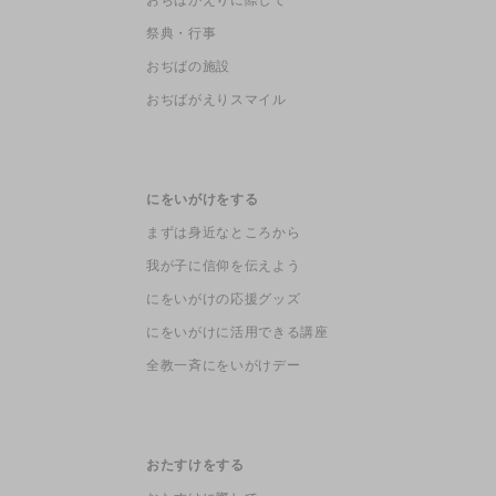
祭典・行事
おぢばの施設
おぢばがえりスマイル
にをいがけをする
まずは身近なところから
我が子に信仰を伝えよう
にをいがけの応援グッズ
にをいがけに活用できる講座
全教一斉にをいがけデー
おたすけをする