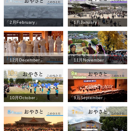
「2月February」
「1月January」
「12月December」
「11月November」
「10月October」
「9月September」