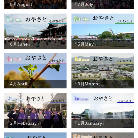
「8月August」
「7月July」
「6月June」
「5月May」
「4月April」
「3月March」
「2月February」
「1月January」