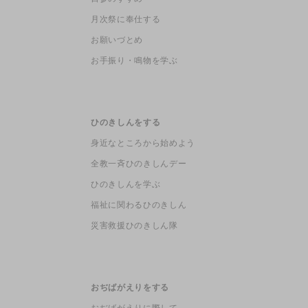
月次祭に奉仕する
お願いづとめ
お手振り・鳴物を学ぶ
ひのきしんをする
身近なところから始めよう
全教一斉ひのきしんデー
ひのきしんを学ぶ
福祉に関わるひのきしん
災害救援ひのきしん隊
おぢばがえりをする
おぢばがえりに際して