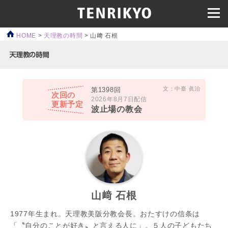
HOME
>
天理教の時間
>
山﨑 石根
文：中臺 眞治
第1398回
次回の
2026年8月7日配信
更新予定
波止場の教会
山﨑 石根
1977年生まれ。天理教美阪分教会長。おたすけの信条は
「〝自分のことが好き〟と言える人に」。５人の子どもたち