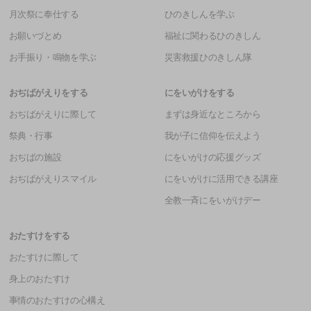
月次祭に奉仕する
ひのきしんを学ぶ
お願いづとめ
福祉に関わるひのきしん
お手振り・鳴物を学ぶ
災害救援ひのきしん隊
おぢばがえりをする
にをいがけをする
おぢばがえりに際して
まずは身近なところから
祭典・行事
我が子に信仰を伝えよう
おぢばの施設
にをいがけの応援グッズ
おぢばがえりスマイル
にをいがけに活用できる講座
全教一斉にをいがけデー
おたすけをする
おたすけに際して
身上のおたすけ
事情のおたすけの心構え