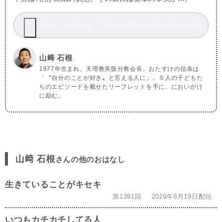
Error loading: "https://doyusha.jp/doyu/top/wp-content/uploads/20241115_1.mp3"
山﨑 石根
1977年生まれ。天理教美阪分教会長。おたすけの信条は
「〝自分のことが好き〟と言える人に」。５人の子どもた
ちのエピソードを載せたリーフレットを手に、においがけ
に励む。
山﨑 石根
さんの他のおはなし
生きていることがキセキ
第1391回
2026年6月19日配信
いつもカチカチしてる人