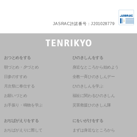
JASRAC許諾番号：J201028779
おつとめをする
ひのきしんをする
朝づとめ・夕づとめ
身近なところから始めよう
日参のすすめ
全教一斉ひのきしんデー
月次祭に奉仕する
ひのきしんを学ぶ
お願いづとめ
福祉に関わるひのきしん
お手振り・鳴物を学ぶ
災害救援ひのきしん隊
おぢばがえりをする
にをいがけをする
おぢばがえりに際して
まずは身近なところから