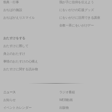
祭典・行事
我が子に信仰を伝えよう
おぢばの施設
にをいがけの応援グッズ
おぢばがえりスマイル
にをいがけに活用できる講座
全教一斉にをいがけデー
おたすけをする
おたすけに際して
身上のおたすけ
事情のおたすけの心構え
おたすけに関する読み物
ニュース
ラジオ番組
お知らせ
WEB動画
イベントカレンダー
出版物