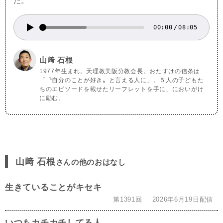
た。
00:00
/
08:05
山﨑 石根
1977年生まれ。天理教美阪分教会長。おたすけの信条は
「〝自分のことが好き〟と言える人に」。５人の子どもた
ちのエピソードを載せたリーフレットを手に、においがけ
に励む。
山﨑 石根
さんの他のおはなし
生きていることがキセキ
第1391回
2026年6月19日配信
いつもカチカチしてる人