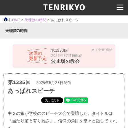
HOME
>
天理教の時間
>
あっぱれスピーチ
文：中臺 眞治
第1398回
次回の
2026年8月7日配信
更新予定
波止場の教会
第1335回
2025年5月23日配信
あっぱれスピーチ
中２の娘が学校のスピーチ大会で登壇した。タイトルは
「当たり前と有り難さ」。信仰の角目を堂々と話してくれ