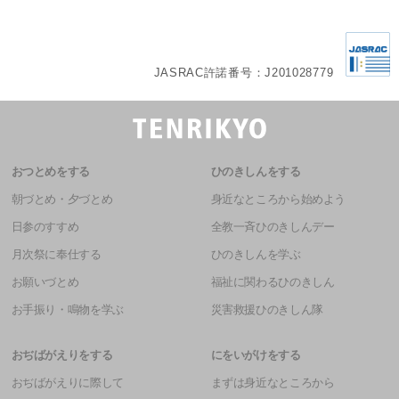
JASRAC許諾番号：J201028779
おつとめをする
ひのきしんをする
朝づとめ・夕づとめ
身近なところから始めよう
日参のすすめ
全教一斉ひのきしんデー
月次祭に奉仕する
ひのきしんを学ぶ
お願いづとめ
福祉に関わるひのきしん
お手振り・鳴物を学ぶ
災害救援ひのきしん隊
おぢばがえりをする
にをいがけをする
おぢばがえりに際して
まずは身近なところから