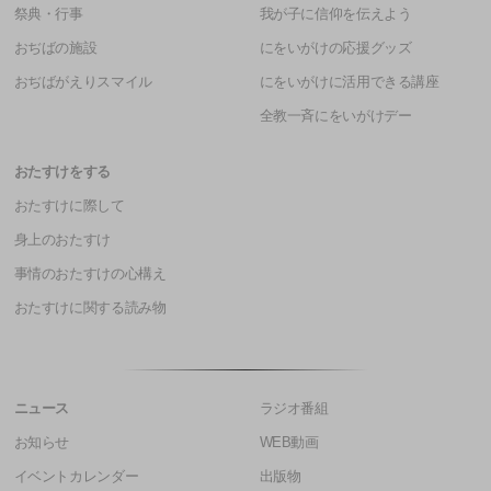
祭典・行事
我が子に信仰を伝えよう
おぢばの施設
にをいがけの応援グッズ
おぢばがえりスマイル
にをいがけに活用できる講座
全教一斉にをいがけデー
おたすけをする
おたすけに際して
身上のおたすけ
事情のおたすけの心構え
おたすけに関する読み物
ニュース
ラジオ番組
お知らせ
WEB動画
イベントカレンダー
出版物