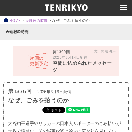
HOME
>
天理教の時間
>
なぜ、ごみを拾うのか
文：関根 健一
第1399回
2026年8月14日配信
次回の
空間に込められたメッセー
更新予定
ジ
第1376回
2026年3月6日配信
なぜ、ごみを拾うのか
大谷翔平選手やサッカーの日本人サポーターのごみ拾いが
世界で話題に。その誠実な姿は徐々に広がりを見せてい