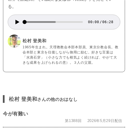
る。
00:00
/
06:28
松村 登美和
1965年生まれ。天理教教会本部本部員、東京分教会長。教
会本部と東京を往復しながら御用に励む。好きな言葉は
「水滴石穿」（小さな力でも根気よく続ければ、やがて大
きな成果を上げられるの意）。３人の父親。
松村 登美和
さんの他のおはなし
今が有難い
第1388回
2026年5月29日配信