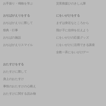
お手振り・鳴物を学ぶ
災害救援ひのきしん隊
おぢばがえりをする
にをいがけをする
おぢばがえりに際して
まずは身近なところから
祭典・行事
我が子に信仰を伝えよう
おぢばの施設
にをいがけの応援グッズ
おぢばがえりスマイル
にをいがけに活用できる講座
全教一斉にをいがけデー
おたすけをする
おたすけに際して
身上のおたすけ
事情のおたすけの心構え
おたすけに関する読み物