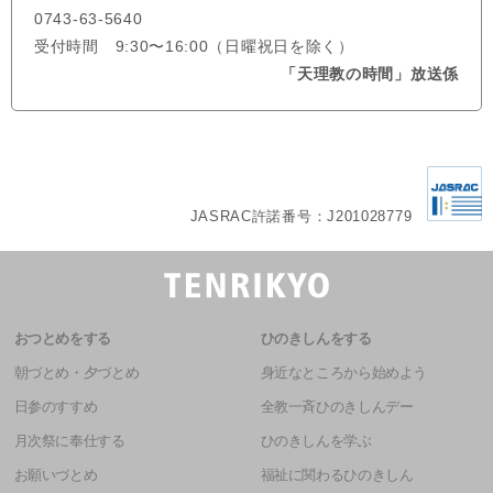
0743-63-5640
受付時間 9:30〜16:00（日曜祝日を除く）
「天理教の時間」放送係
JASRAC許諾番号：J201028779
おつとめをする
ひのきしんをする
朝づとめ・夕づとめ
身近なところから始めよう
日参のすすめ
全教一斉ひのきしんデー
月次祭に奉仕する
ひのきしんを学ぶ
お願いづとめ
福祉に関わるひのきしん