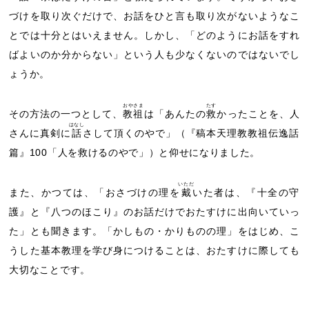
づけを取り次ぐだけで、お話をひと言も取り次がないようなこ
とでは十分とはいえません。しかし、「どのようにお話をすれ
ばよいのか分からない」という人も少なくないのではないでし
ょうか。
おやさま
たす
その方法の一つとして、
教祖
は「あんたの
救
かったことを、人
はなし
さんに真剣に
話
さして頂くのやで」（『稿本天理教教祖伝逸話
篇』100「人を救けるのやで」）と仰せになりました。
いただ
また、かつては、「おさづけの理を
戴
いた者は、『十全の守
護』と『八つのほこり』のお話だけでおたすけに出向いていっ
た」とも聞きます。「かしもの・かりものの理」をはじめ、こ
うした基本教理を学び身につけることは、おたすけに際しても
大切なことです。