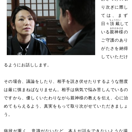
り次ぎに際し
ては、まず
ちょうだい
日々
頂戴
して
おやがみさま
いる
親神様
の
ご守護のあり
がたさを納得
していただけ
るようにお話しします。
その場合、議論をしたり、相手を説き伏せたりするような態度
は厳に慎まねばなりません。相手は病気で悩み苦しんでいるの
ですから、優しくいたわりながら親神様の教えを伝え、心に治
めてもらえるよう、真実をもって取り次がせていただきましょ
う。
病状が重く、意識がないなど、本人が話をできないような場