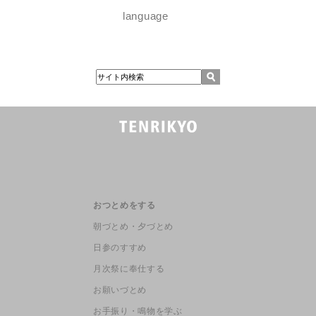
language
おつとめをする
朝づとめ・夕づとめ
日参のすすめ
月次祭に奉仕する
お願いづとめ
お手振り・鳴物を学ぶ