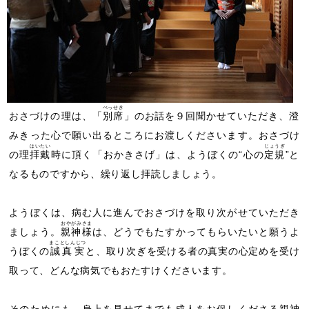
べっせき
おさづけの理は、「
別席
」のお話を９回聞かせていただき、澄
みきった心で願い出るところにお渡しくださいます。おさづけ
はいたい
じょうぎ
の理
拝戴
時に頂く「おかきさげ」は、ようぼくの“心の
定規
”と
なるものですから、繰り返し拝読しましょう。
ようぼくは、病む人に進んでおさづけを取り次がせていただき
おやがみさま
ましょう。
親神様
は、どうでもたすかってもらいたいと願うよ
まことしんじつ
うぼくの
誠真実
と、取り次ぎを受ける者の真実の心定めを受け
取って、どんな病気でもおたすけくださいます。