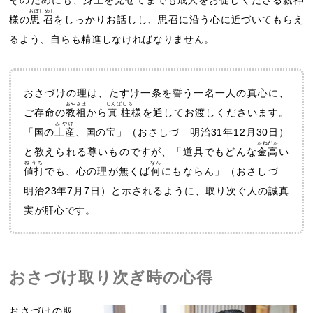
そのためにも、身上を見せてまでも成人をお促しくださる親神
おぼしめし
様の
思召
をしっかりお話しし、思召に沿う心に近づいてもらえ
るよう、自らも精進しなければなりません。
おさづけの理は、たすけ一条を誓う一名一人の真心に、
おやさま
しんばしら
ご存命の
教祖
から
真柱
様を通してお渡しくださいます。
みやげ
「国の
土産
、国の宝」（おさしづ 明治31年12月30日）
かねだか
と教えられる尊いものですが、「道具でもどんな
金高
い
ねうち
なん
値打
でも、心の理が無くば
何
にもならん」（おさしづ
明治23年7月7日）と示されるように、取り次ぐ人の誠真
実が肝心です。
おさづけ取り次ぎ時の心得
おさづけの取