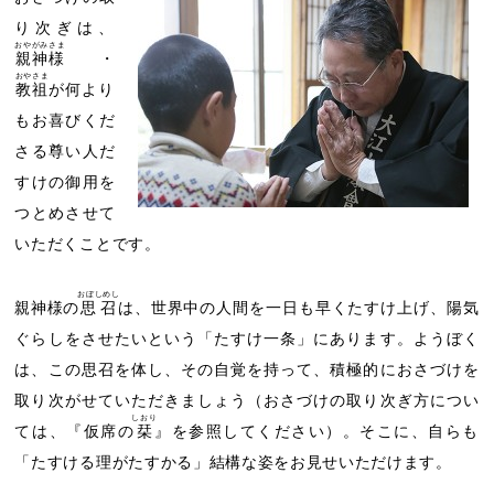
り次ぎは、
おやがみさま
親神様
・
おやさま
教祖
が何より
もお喜びくだ
さる尊い人だ
すけの御用を
つとめさせて
いただくことです。
おぼしめし
親神様の
思召
は、世界中の人間を一日も早くたすけ上げ、陽気
ぐらしをさせたいという「たすけ一条」にあります。ようぼく
は、この思召を体し、その自覚を持って、積極的におさづけを
取り次がせていただきましょう（おさづけの取り次ぎ方につい
しおり
ては、『仮席の
栞
』を参照してください）。そこに、自らも
「たすける理がたすかる」結構な姿をお見せいただけます。