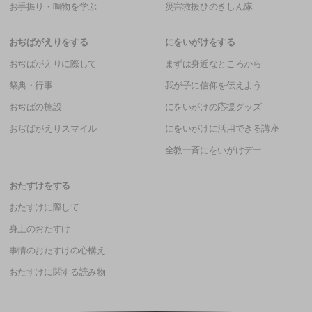
お手振り・鳴物を学ぶ
災害救援ひのきしん隊
おぢばがえりをする
にをいがけをする
おぢばがえりに際して
まずは身近なところから
祭典・行事
我が子に信仰を伝えよう
おぢばの施設
にをいがけの応援グッズ
おぢばがえりスマイル
にをいがけに活用できる講座
全教一斉にをいがけデー
おたすけをする
おたすけに際して
身上のおたすけ
事情のおたすけの心構え
おたすけに関する読み物