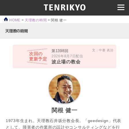
HOME
>
天理教の時間
>
関根 健一
文：中臺 眞治
第1398回
次回の
2026年8月7日配信
更新予定
波止場の教会
関根 健一
1973年生まれ。天理教石井坂分教会長。「geedesign」代表
として、障害者の作業所の設計やコンサルティングなどを行