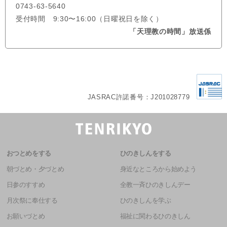
0743-63-5640
受付時間 9:30〜16:00（日曜祝日を除く）
「天理教の時間」放送係
JASRAC許諾番号：J201028779
おつとめをする
ひのきしんをする
朝づとめ・夕づとめ
身近なところから始めよう
日参のすすめ
全教一斉ひのきしんデー
月次祭に奉仕する
ひのきしんを学ぶ
お願いづとめ
福祉に関わるひのきしん