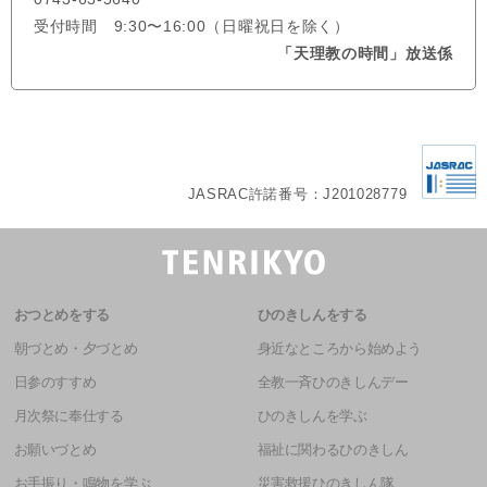
受付時間 9:30〜16:00（日曜祝日を除く）
「天理教の時間」放送係
JASRAC許諾番号：J201028779
おつとめをする
ひのきしんをする
朝づとめ・夕づとめ
身近なところから始めよう
日参のすすめ
全教一斉ひのきしんデー
月次祭に奉仕する
ひのきしんを学ぶ
お願いづとめ
福祉に関わるひのきしん
お手振り・鳴物を学ぶ
災害救援ひのきしん隊