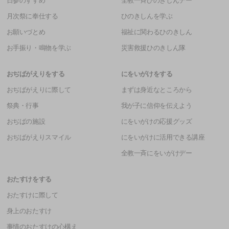
日参のすすめ
全教一斉ひのきしんデー
月次祭に奉仕する
ひのきしんを学ぶ
お願いづとめ
福祉に関わるひのきしん
お手振り・鳴物を学ぶ
災害救援ひのきしん隊
おぢばがえりをする
にをいがけをする
おぢばがえりに際して
まずは身近なところから
祭典・行事
我が子に信仰を伝えよう
おぢばの施設
にをいがけの応援グッズ
おぢばがえりスマイル
にをいがけに活用できる講座
全教一斉にをいがけデー
おたすけをする
おたすけに際して
身上のおたすけ
事情のおたすけの心構え