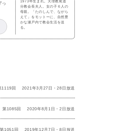
1973年生まれ。天理教尾道
守っ
分教会長夫人。女の子６人の
母親。「たのしんで、ながら
えて」をモットーに、自然豊
かな瀬戸内で教会生活を送
る。
第1119回
2021年3月27日・28日放送
第1085回
2020年8月1日・2日放送
第1051回
2019年12月7日・8日放送