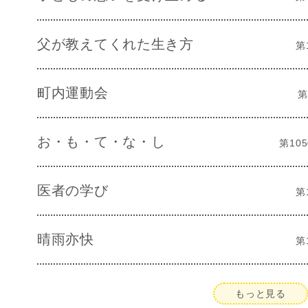
父が教えてくれた生き方
第
町内運動会
第
お・も・て・な・し
第10
医者の学び
第
晴雨亦快
第
もっと見る