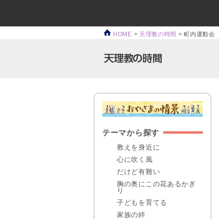
HOME
>
天理教の時間
>
町内運動会
テーマから探す
教えを身近に
心に吹く風
だけど有難い
胸の奥にこの花あるかぎ
り
子どもを育てる
家族の絆