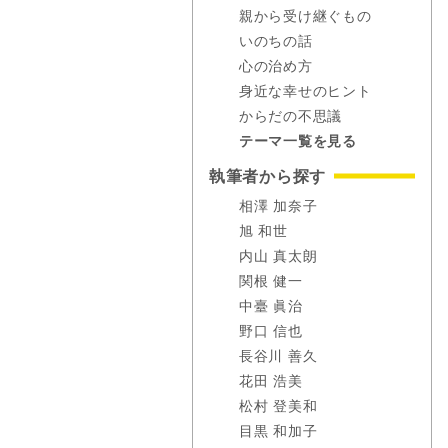
親から受け継ぐもの
いのちの話
心の治め方
身近な幸せのヒント
からだの不思議
テーマ一覧を見る
執筆者から探す
相澤 加奈子
旭 和世
内山 真太朗
関根 健一
中臺 眞治
野口 信也
長谷川 善久
花田 浩美
松村 登美和
目黒 和加子