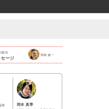
4日配信
関根 健一
ッセージ
岡本 真季
毎年