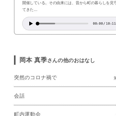
開催している。その由来には、昔から町の暮らしを見
てきた…
00:00
/
10:11
岡本 真季
さんの他のおはなし
突然のコロナ禍で
会話
町内運動会