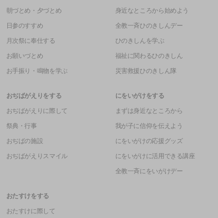
朝づとめ・夕づとめ
身近なところから始めよう
日参のすすめ
全教一斉ひのきしんデー
月次祭に奉仕する
ひのきしんを学ぶ
お願いづとめ
福祉に関わるひのきしん
お手振り・鳴物を学ぶ
災害救援ひのきしん隊
おぢばがえりをする
にをいがけをする
おぢばがえりに際して
まずは身近なところから
祭典・行事
我が子に信仰を伝えよう
おぢばの施設
にをいがけの応援グッズ
おぢばがえりスマイル
にをいがけに活用できる講座
全教一斉にをいがけデー
おたすけをする
おたすけに際して