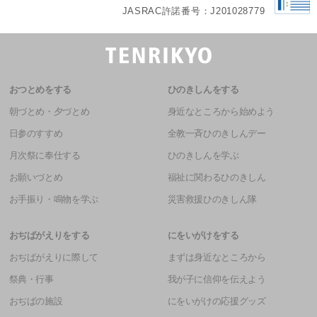
JASRAC許諾番号：J201028779
おつとめをする
ひのきしんをする
朝づとめ・夕づとめ
身近なところから始めよう
日参のすすめ
全教一斉ひのきしんデー
月次祭に奉仕する
ひのきしんを学ぶ
お願いづとめ
福祉に関わるひのきしん
お手振り・鳴物を学ぶ
災害救援ひのきしん隊
おぢばがえりをする
にをいがけをする
おぢばがえりに際して
まずは身近なところから
祭典・行事
我が子に信仰を伝えよう
おぢばの施設
にをいがけの応援グッズ