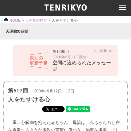
HOME
>
天理教の時間
>
人をたすける心
文：関根 健一
第1399回
2026年8月14日配信
次回の
空間に込められたメッセー
更新予定
ジ
第517回
2009年9月12日・13日
人をたすける心
重い心臓病を抱えた赤ちゃん。母親は、赤ちゃんの存在
を否定するような両親の言葉に傷つき、治療を拒否してし