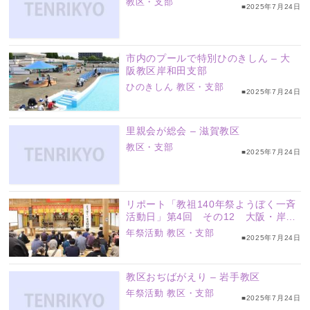
教区・支部
■2025年7月24日
市内のプールで特別ひのきしん – 大
阪教区岸和田支部
ひのきしん
教区・支部
■2025年7月24日
里親会が総会 – 滋賀教区
教区・支部
■2025年7月24日
リポート「教祖140年祭ようぼく一斉
活動日」第4回 その12 大阪・岸和
田支部
年祭活動
教区・支部
■2025年7月24日
教区おぢばがえり – 岩手教区
年祭活動
教区・支部
■2025年7月24日