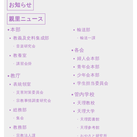
お知らせ
親里ニュース
本部
輸送部
教義及史料集成部
輸送一課
音楽研究会
各会
教養室
婦人会本部
講習会掛
青年会本部
少年会本部
教庁
学生担当委員会
表統領室
災害対策委員会
管内学校
宗教事情調査研究会
天理教校
総務部
天理大学
集会
天理図書館
教務部
天理参考館
宗教法人課
おやさと研究所