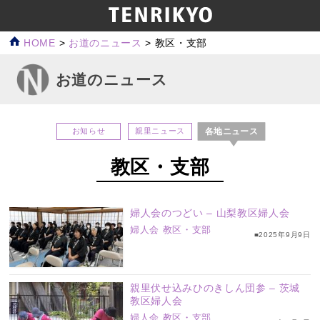
HOME
>
お道のニュース
>
教区・支部
お道のニュース
各地ニュース
お知らせ
親里ニュース
教区・支部
婦人会のつどい – 山梨教区婦人会
婦人会
教区・支部
■2025年9月9日
親里伏せ込みひのきしん団参 – 茨城
教区婦人会
婦人会
教区・支部