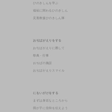
ひのきしんを学ぶ
福祉に関わるひのきしん
災害救援ひのきしん隊
おぢばがえりをする
おぢばがえりに際して
祭典・行事
おぢばの施設
おぢばがえりスマイル
にをいがけをする
まずは身近なところから
我が子に信仰を伝えよう