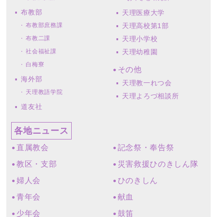
布教部
天理医療大学
布教部庶務課
天理高校第1部
布教二課
天理小学校
社会福祉課
天理幼稚園
白梅寮
その他
海外部
天理教一れつ会
天理教語学院
天理よろづ相談所
道友社
各地ニュース
直属教会
記念祭・奉告祭
教区・支部
災害救援ひのきしん隊
婦人会
ひのきしん
青年会
献血
少年会
鼓笛