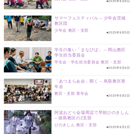
■2025年9月9日
サマーフェスティバル – 少年会茨城
教区団
少年会
教区・支部
■2025年9月5日
学生の集い「まなびば」 – 岡山教区
学生担当委員会
学生会・学生担当委員会
教区・支部
■2025年9月4日
「あつまらあ会」開く – 鳥取教区青
年会
教区・支部
青年会
■2025年9月2日
阿波おどり会場周辺で早朝ひのきしん
– 徳島教区の2支部
ひのきしん
教区・支部
■2025年9月1日