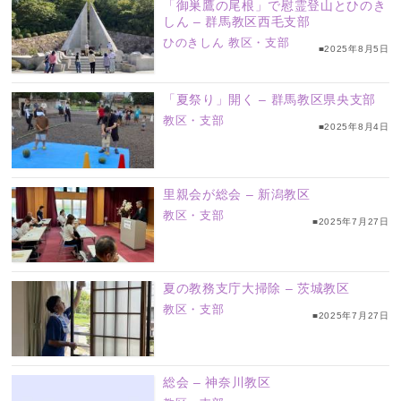
「御巣鷹の尾根」で慰霊登山とひのき
しん – 群馬教区西毛支部
ひのきしん
教区・支部
■2025年8月5日
「夏祭り」開く – 群馬教区県央支部
教区・支部
■2025年8月4日
里親会が総会 – 新潟教区
教区・支部
■2025年7月27日
夏の教務支庁大掃除 – 茨城教区
教区・支部
■2025年7月27日
総会 – 神奈川教区