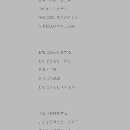
全教一斉ひのきしんデー
ひのきしんを学ぶ
福祉に関わるひのきしん
災害救援ひのきしん隊
おぢばがえりをする
おぢばがえりに際して
祭典・行事
おぢばの施設
おぢばがえりスマイル
にをいがけをする
まずは身近なところから