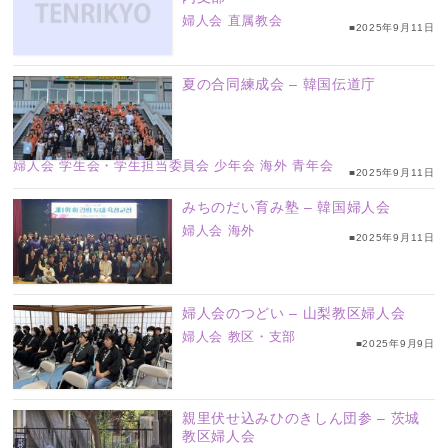
婦人会
直属教会
■2025年9月11日
夏の合同練成会 – 韓国伝道庁
婦人会
学生会・学生担当委員会
少年会
海外
青年会
■2025年9月11日
みちのだい育み塾 – 韓国婦人会
婦人会
海外
■2025年9月11日
婦人会のつどい – 山梨教区婦人会
婦人会
教区・支部
■2025年9月9日
親里伏せ込みひのきしん団参 – 茨城
教区婦人会