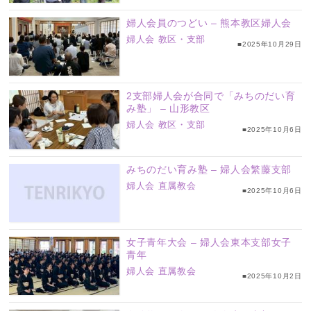
婦人会員のつどい – 熊本教区婦人会
婦人会
教区・支部
■2025年10月29日
2支部婦人会が合同で「みちのだい育
み塾」 – 山形教区
婦人会
教区・支部
■2025年10月6日
みちのだい育み塾 – 婦人会繁藤支部
婦人会
直属教会
■2025年10月6日
女子青年大会 – 婦人会東本支部女子
青年
婦人会
直属教会
■2025年10月2日