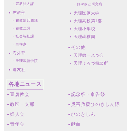
宗教法人課
おやさと研究所
布教部
天理医療大学
布教部庶務課
天理高校第1部
布教二課
天理小学校
社会福祉課
天理幼稚園
白梅寮
その他
海外部
天理教一れつ会
天理教語学院
天理よろづ相談所
道友社
各地ニュース
直属教会
記念祭・奉告祭
教区・支部
災害救援ひのきしん隊
婦人会
ひのきしん
青年会
献血