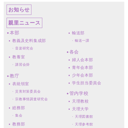
お知らせ
親里ニュース
本部
輸送部
教義及史料集成部
輸送一課
音楽研究会
各会
教養室
婦人会本部
講習会掛
青年会本部
少年会本部
教庁
学生担当委員会
表統領室
災害対策委員会
管内学校
宗教事情調査研究会
天理教校
総務部
天理大学
集会
天理図書館
教務部
天理参考館