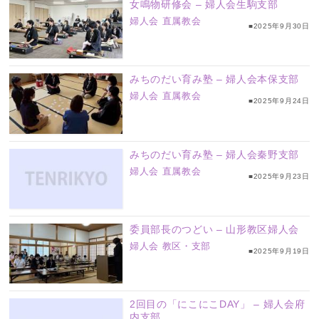
女鳴物研修会 – 婦人会生駒支部
婦人会
直属教会
■2025年9月30日
みちのだい育み塾 – 婦人会本保支部
婦人会
直属教会
■2025年9月24日
みちのだい育み塾 – 婦人会秦野支部
婦人会
直属教会
■2025年9月23日
委員部長のつどい – 山形教区婦人会
婦人会
教区・支部
■2025年9月19日
2回目の「にこにこDAY」 – 婦人会府
内支部