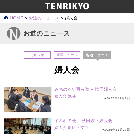
HOME
>
お道のニュース
>
婦人会
お道のニュース
各地ニュース
お知らせ
親里ニュース
婦人会
みちのだい育み塾 – 韓国婦人会
婦人会
海外
■2025年12月1日
すみれの会 – 秋田教区婦人会
婦人会
教区・支部
■2025年11月28日