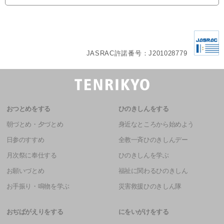
JASRAC許諾番号：J201028779
おつとめをする
ひのきしんをする
朝づとめ・夕づとめ
身近なところから始めよう
日参のすすめ
全教一斉ひのきしんデー
月次祭に奉仕する
ひのきしんを学ぶ
お願いづとめ
福祉に関わるひのきしん
お手振り・鳴物を学ぶ
災害救援ひのきしん隊
おぢばがえりをする
にをいがけをする