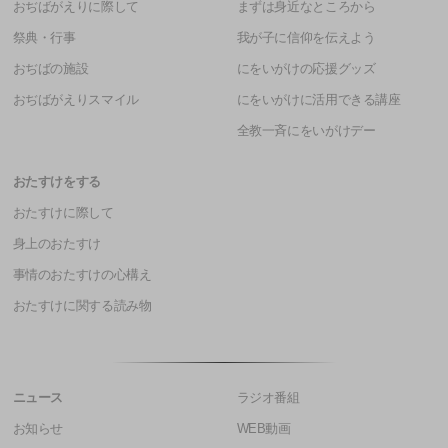
おぢばがえりに際して
まずは身近なところから
祭典・行事
我が子に信仰を伝えよう
おぢばの施設
にをいがけの応援グッズ
おぢばがえりスマイル
にをいがけに活用できる講座
全教一斉にをいがけデー
おたすけをする
おたすけに際して
身上のおたすけ
事情のおたすけの心構え
おたすけに関する読み物
ニュース
ラジオ番組
お知らせ
WEB動画