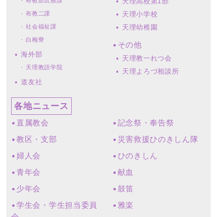
布教部庶務課
天理高校第1部
布教二課
天理小学校
社会福祉課
天理幼稚園
白梅寮
その他
海外部
天理教一れつ会
天理教語学院
天理よろづ相談所
道友社
各地ニュース
直属教会
記念祭・奉告祭
教区・支部
災害救援ひのきしん隊
婦人会
ひのきしん
青年会
献血
少年会
鼓笛
学生会・学生担当委員
雅楽
会