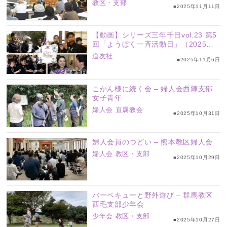
教区・支部
■2025年11月11日
【動画】シリーズ三年千日vol.23 第5
回「ようぼく一斉活動日」（2025年
11月1日、2日）
道友社
■2025年11月6日
こかん様に続く会 – 婦人会西陣支部
女子青年
婦人会
直属教会
■2025年10月31日
婦人会員のつどい – 熊本教区婦人会
婦人会
教区・支部
■2025年10月29日
バーベキューと野外遊び – 群馬教区
西毛支部少年会
少年会
教区・支部
■2025年10月27日