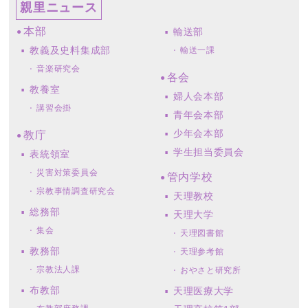
親里ニュース
本部
輸送部
教義及史料集成部
輸送一課
音楽研究会
各会
教養室
婦人会本部
講習会掛
青年会本部
少年会本部
教庁
学生担当委員会
表統領室
災害対策委員会
管内学校
宗教事情調査研究会
天理教校
総務部
天理大学
集会
天理図書館
教務部
天理参考館
宗教法人課
おやさと研究所
布教部
天理医療大学