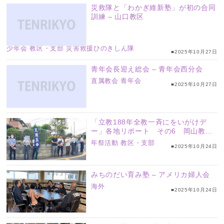
災救隊と「わかぎ維新塾」が初の合同
訓練 – 山口教区
少年会
教区・支部
災害救援ひのきしん隊
■2025年10月27日
青年会長迎え総会 – 青年会西分会
直属教会
青年会
■2025年10月27日
「立教188年全教一斉にをいがけデ
ー」各地リポート その6 岡山教区
（吉備地方、東部の各支部）、長崎・
年祭活動
教区・支部
■2025年10月24日
長崎北支部
みちのだい育み塾 – アメリカ婦人会
海外
■2025年10月24日