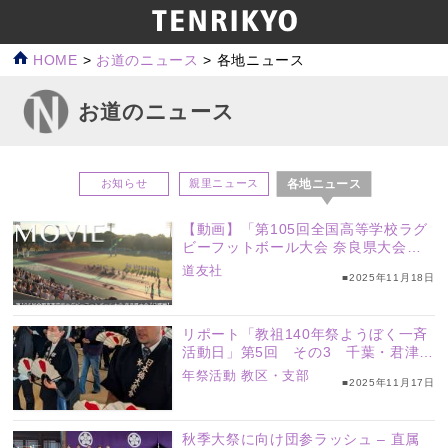
HOME
>
お道のニュース
>
各地ニュース
お道のニュース
各地ニュース
お知らせ
親里ニュース
【動画】「第105回全国高等学校ラグ
ビーフットボール大会 奈良県大会」
【決勝戦】（2025年11月16日）
道友社
■2025年11月18日
リポート「教祖140年祭ようぼく一斉
活動日」第5回 その3 千葉・君津支
部、埼玉・大里支部、三重・志摩支部
年祭活動
教区・支部
■2025年11月17日
秋季大祭に向け団参ラッシュ – 直属