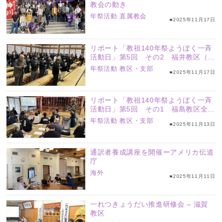
教会の動き
年祭活動
直属教会
■2025年11月17日
リポート「教祖140年祭ようぼく一斉
活動日」第5回 その2 福井教区（嶺
南、坂井、福井の各支部）、群馬・西
年祭活動
教区・支部
■2025年11月17日
毛支部
リポート「教祖140年祭ようぼく一斉
活動日」第5回 その1 福島教区全8
支部
年祭活動
教区・支部
■2025年11月13日
通訳者養成講座を開催ーアメリカ伝道
庁
海外
■2025年11月11日
一れつきょうだい推進研修会 – 滋賀
教区