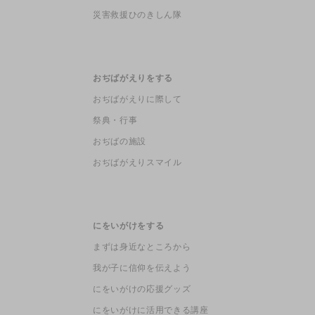
災害救援ひのきしん隊
おぢばがえりをする
おぢばがえりに際して
祭典・行事
おぢばの施設
おぢばがえりスマイル
にをいがけをする
まずは身近なところから
我が子に信仰を伝えよう
にをいがけの応援グッズ
にをいがけに活用できる講座