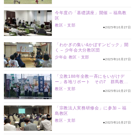
今年度の「基礎講座」開催 – 福島教
区
教区・支部
■2025年10月27日
「わかぎの集い&かぼすンピック」開
く – 少年会大分教区団
少年会
教区・支部
■2025年10月27日
「立教188年全教一斉にをいがけデ
ー」各地リポート その7 群馬教区
（西毛、多野の各支部）
教区・支部
■2025年10月27日
「宗教法人実務研修会」に参加 – 福
島教区
教区・支部
■2025年10月27日