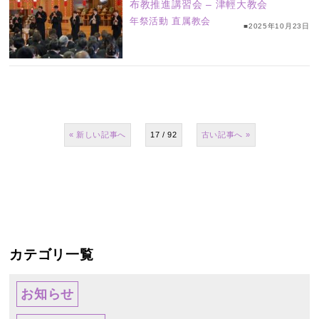
布教推進講習会 – 津輕大教会
年祭活動
直属教会
■2025年10月23日
«
17 / 92
»
カテゴリ一覧
お知らせ