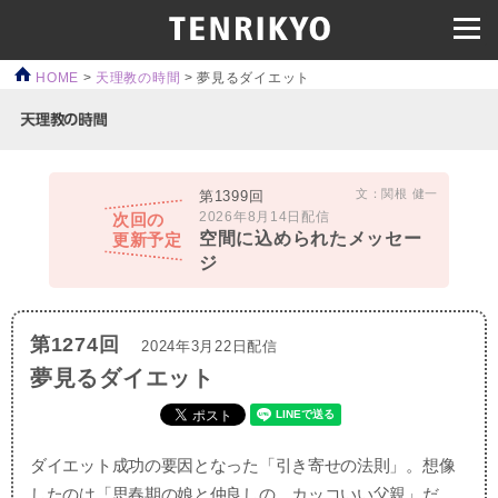
HOME
>
天理教の時間
>
夢見るダイエット
文：関根 健一
第1399回
2026年8月14日配信
次回の
空間に込められたメッセー
更新予定
ジ
第1274回
2024年3月22日配信
夢見るダイエット
ダイエット成功の要因となった「引き寄せの法則」。想像
したのは「思春期の娘と仲良しの、カッコいい父親」だ。