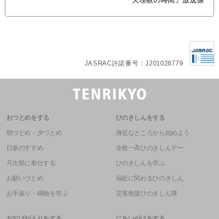
JASRAC許諾番号：J201028779
おつとめをする
ひのきしんをする
朝づとめ・夕づとめ
身近なところから始めよう
日参のすすめ
全教一斉ひのきしんデー
月次祭に奉仕する
ひのきしんを学ぶ
お願いづとめ
福祉に関わるひのきしん
お手振り・鳴物を学ぶ
災害救援ひのきしん隊
おぢばがえりをする
にをいがけをする