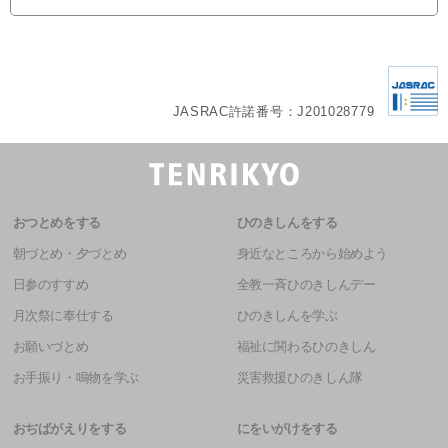
JASRAC許諾番号：J201028779
おつとめをする
ひのきしんをする
朝づとめ・夕づとめ
身近なところから始めよう
日参のすすめ
全教一斉ひのきしんデー
月次祭に奉仕する
ひのきしんを学ぶ
お願いづとめ
福祉に関わるひのきしん
お手振り・鳴物を学ぶ
災害救援ひのきしん隊
おぢばがえりをする
にをいがけをする