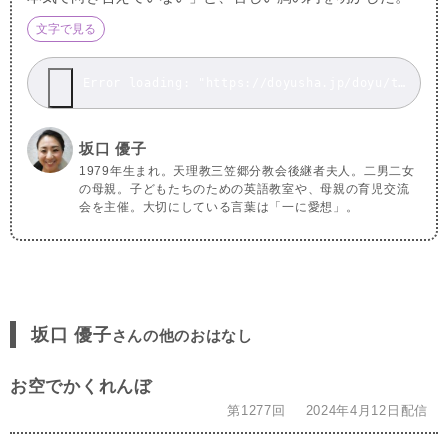
文字で見る
Error loading: "https://doyusha.jp/doyu/top/wp-content/uploads/2022052122.mp3"
坂口 優子
1979年生まれ。天理教三笠郷分教会後継者夫人。二男二女
の母親。子どもたちのための英語教室や、母親の育児交流
会を主催。大切にしている言葉は「一に愛想」。
坂口 優子
さんの他のおはなし
お空でかくれんぼ
第1277回
2024年4月12日配信