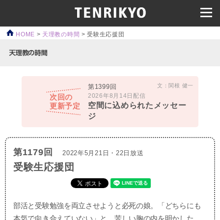
HOME
>
天理教の時間
>
受験生応援団
文：関根 健一
第1399回
2026年8月14日配信
次回の
空間に込められたメッセー
更新予定
ジ
第1179回
2022年5月21日・22日放送
受験生応援団
部活と受験勉強を両立させようと必死の娘。「どちらにも
本気で向き合えていない」と、苦しい胸の内を明かした。