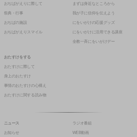
おぢばがえりに際して
まずは身近なところから
祭典・行事
我が子に信仰を伝えよう
おぢばの施設
にをいがけの応援グッズ
おぢばがえりスマイル
にをいがけに活用できる講座
全教一斉にをいがけデー
おたすけをする
おたすけに際して
身上のおたすけ
事情のおたすけの心構え
おたすけに関する読み物
ニュース
ラジオ番組
お知らせ
WEB動画