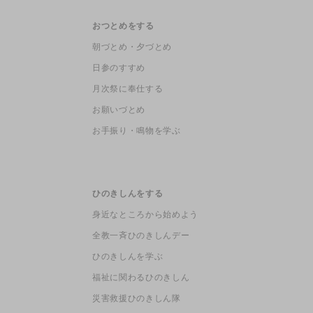
おつとめをする
朝づとめ・夕づとめ
日参のすすめ
月次祭に奉仕する
お願いづとめ
お手振り・鳴物を学ぶ
ひのきしんをする
身近なところから始めよう
全教一斉ひのきしんデー
ひのきしんを学ぶ
福祉に関わるひのきしん
災害救援ひのきしん隊