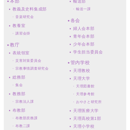
本部
輸送部
教義及史料集成部
輸送一課
音楽研究会
各会
教養室
婦人会本部
講習会掛
青年会本部
少年会本部
教庁
学生担当委員会
表統領室
災害対策委員会
管内学校
宗教事情調査研究会
天理教校
総務部
天理大学
集会
天理図書館
教務部
天理参考館
宗教法人課
おやさと研究所
布教部
天理医療大学
布教部庶務課
天理高校第1部
布教二課
天理小学校