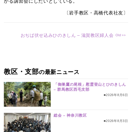
がる講習会にしたいとしている。
〔岩手教区・高橋代表社友〕
おぢば伏せ込みひのきしん – 滋賀教区婦人会
教区・支部
の最新ニュース
「御巣鷹の尾根」慰霊登山とひのきしん
– 群馬教区西毛支部
■2026年8月6日
総会 – 神奈川教区
■2026年8月3日