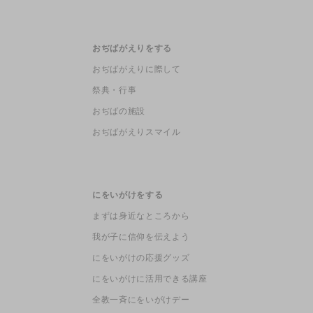
おぢばがえりをする
おぢばがえりに際して
祭典・行事
おぢばの施設
おぢばがえりスマイル
にをいがけをする
まずは身近なところから
我が子に信仰を伝えよう
にをいがけの応援グッズ
にをいがけに活用できる講座
全教一斉にをいがけデー