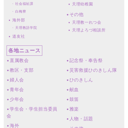
社会福祉課
天理幼稚園
白梅寮
その他
海外部
天理教一れつ会
天理教語学院
天理よろづ相談所
道友社
各地ニュース
直属教会
記念祭・奉告祭
教区・支部
災害救援ひのきしん隊
婦人会
ひのきしん
青年会
献血
少年会
鼓笛
学生会・学生担当委員
雅楽
会
人物・話題
海外