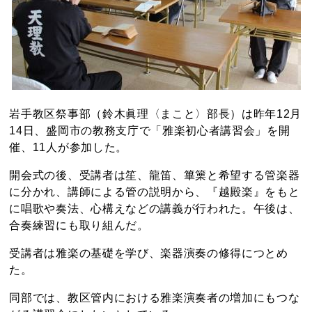
岩手教区祭事部（鈴木眞理〈まこと〉部長）は昨年12月
14日、盛岡市の教務支庁で「雅楽初心者講習会」を開
催、11人が参加した。
開会式の後、受講者は笙、龍笛、篳篥と希望する管楽器
に分かれ、講師による管の説明から、『越殿楽』をもと
に唱歌や奏法、心構えなどの講義が行われた。午後は、
合奏練習にも取り組んだ。
受講者は雅楽の基礎を学び、楽器演奏の修得につとめ
た。
同部では、教区管内における雅楽演奏者の増加にもつな