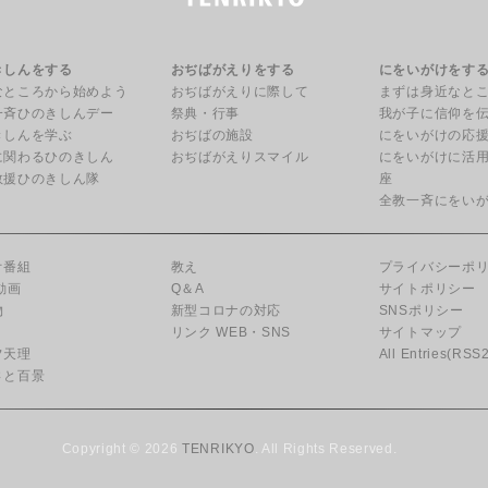
きしんをする
おぢばがえりをする
にをいがけをす
なところから始めよう
おぢばがえりに際して
まずは身近なと
一斉ひのきしんデー
祭典・行事
我が子に信仰を
きしんを学ぶ
おぢばの施設
にをいがけの応
に関わるひのきしん
おぢばがえりスマイル
にをいがけに活
救援ひのきしん隊
座
全教一斉にをい
オ番組
教え
プライバシーポ
動画
Q＆A
サイトポリシー
物
新型コロナの対応
SNSポリシー
リンク WEB・SNS
サイトマップ
フ天理
All Entries(RSS2
さと百景
Copyright © 2026
TENRIKYO
. All Rights Reserved.