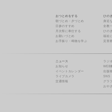
おつとめをする
ひの
朝づとめ・夕づとめ
身近
日参のすすめ
全教
月次祭に奉仕する
ひの
お願いづとめ
福祉
お手振り・鳴物を学ぶ
災害
ニュース
ラジ
お知らせ
WEB
イベントカレンダー
出版
ライブカメラ
SNS
交通情報
グラ
おや