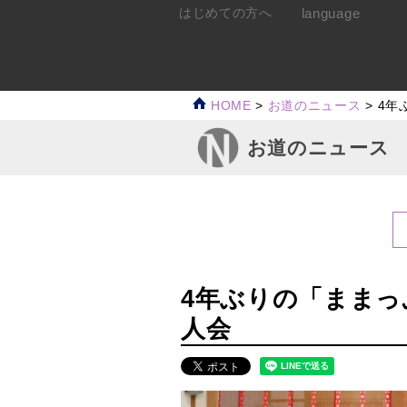
language
はじめての方へ
HOME
>
お道のニュース
>
4年
お道のニュース
4年ぶりの「ままっ
人会