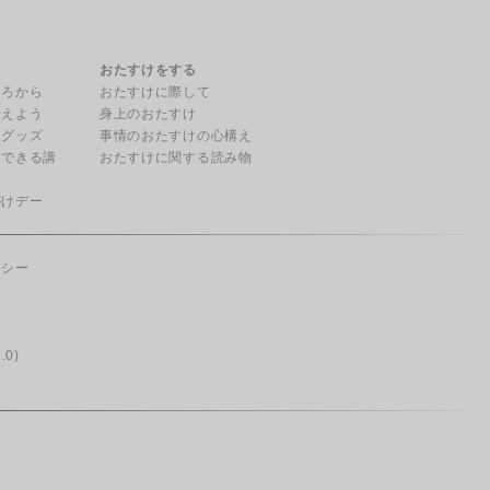
る
おたすけをする
ころから
おたすけに際して
伝えよう
身上のおたすけ
援グッズ
事情のおたすけの心構え
用できる講
おたすけに関する読み物
がけデー
リシー
.0)