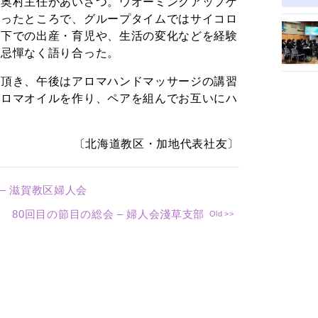
、奥村主任があいさつ。ウオーミングアップゲ
なったところで、グループタイムではサイコロ
ナ下での出産・育児や、生活の変化などを経験
て忌憚なく語り合った。
を頂き、午後はアロマハンドマッサージの講習
アロマオイルを作り、ペアを組んでお互いにハ
〔北海道教区・加地代表社友〕
– 滋賀教区婦人会
80回目の節目の総会 – 婦人会淺草支部