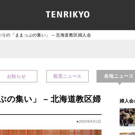
ぶりの「ままっぷの集い」 – 北海道教区婦人会
各地ニュース
お知らせ
親里ニュース
ぷの集い」 – 北海道教区婦
婦人会
■2023年9月1日