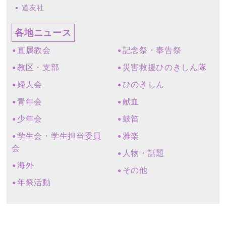
道友社
各地ニュース
直属教会
記念祭・奉告祭
教区・支部
災害救援ひのきしん隊
婦人会
ひのきしん
青年会
献血
少年会
鼓笛
学生会・学生担当委員
雅楽
会
人物・話題
海外
その他
年祭活動