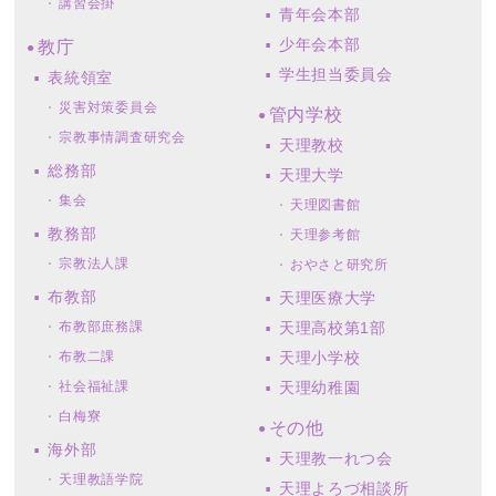
講習会掛
青年会本部
少年会本部
教庁
学生担当委員会
表統領室
災害対策委員会
管内学校
宗教事情調査研究会
天理教校
総務部
天理大学
集会
天理図書館
教務部
天理参考館
宗教法人課
おやさと研究所
布教部
天理医療大学
布教部庶務課
天理高校第1部
布教二課
天理小学校
社会福祉課
天理幼稚園
白梅寮
その他
海外部
天理教一れつ会
天理教語学院
天理よろづ相談所