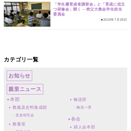
「学生層育成者講習会」と「育成に役立
つ研修会」開く – 秩父大教会学生担当
委員会
■2026年7月28日
カテゴリ一覧
お知らせ
親里ニュース
本部
輸送部
教義及史料集成部
輸送一課
音楽研究会
各会
教養室
婦人会本部