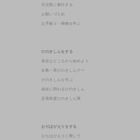
月次祭に奉仕する
お願いづとめ
お手振り・鳴物を学ぶ
ひのきしんをする
身近なところから始めよう
全教一斉ひのきしんデー
ひのきしんを学ぶ
福祉に関わるひのきしん
災害救援ひのきしん隊
おぢばがえりをする
おぢばがえりに際して