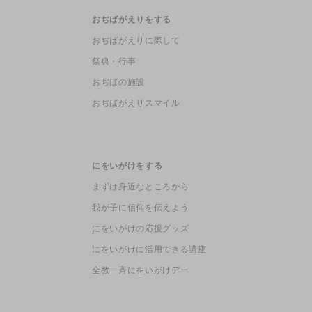
おぢばがえりをする
おぢばがえりに際して
祭典・行事
おぢばの施設
おぢばがえりスマイル
にをいがけをする
まずは身近なところから
我が子に信仰を伝えよう
にをいがけの応援グッズ
にをいがけに活用できる講座
全教一斉にをいがけデー