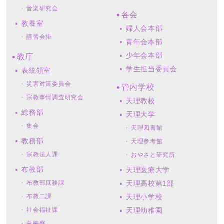
音楽研究会
各会
教養室
婦人会本部
講習会掛
青年会本部
少年会本部
教庁
学生担当委員会
表統領室
災害対策委員会
管内学校
宗教事情調査研究会
天理教校
総務部
天理大学
集会
天理図書館
教務部
天理参考館
宗教法人課
おやさと研究所
布教部
天理医療大学
布教部庶務課
天理高校第1部
布教二課
天理小学校
社会福祉課
天理幼稚園
白梅寮