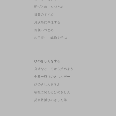
朝づとめ・夕づとめ
日参のすすめ
月次祭に奉仕する
お願いづとめ
お手振り・鳴物を学ぶ
ひのきしんをする
身近なところから始めよう
全教一斉ひのきしんデー
ひのきしんを学ぶ
福祉に関わるひのきしん
災害救援ひのきしん隊