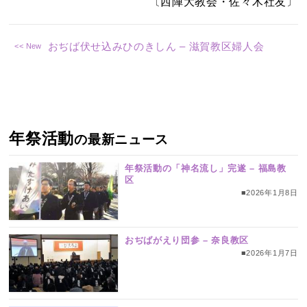
〔西陣大教会・佐々木社友〕
おぢば伏せ込みひのきしん – 滋賀教区婦人会
年祭活動
の最新ニュース
年祭活動の「神名流し」完遂 – 福島教
区
■2026年1月8日
おぢばがえり団参 – 奈良教区
■2026年1月7日