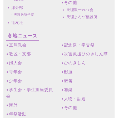
その他
海外部
天理教一れつ会
天理教語学院
天理よろづ相談所
道友社
各地ニュース
直属教会
記念祭・奉告祭
教区・支部
災害救援ひのきしん隊
婦人会
ひのきしん
青年会
献血
少年会
鼓笛
学生会・学生担当委員
雅楽
会
人物・話題
海外
その他
年祭活動