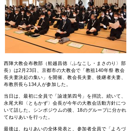
西陣大教会布教部（舩越昌徳〈ふなこし・まさのり〉部
長）は2月23日、京都市の大教会で「教祖140年祭 教会
長夫妻決起の集い」を開催、教会長夫妻、後継者夫妻、
布教所長ら134人が参加した。
当日は、最初に全員で「諭達第四号」を拝読。続いて、
永尾大和〈ともかず〉会長が今年の大教会活動方針につ
いて話した。シンポジウムの後、18のグループに分かれ
てねりあいを行った。
最後は、ねりあいの全体発表と、参加者全員で「よろづ