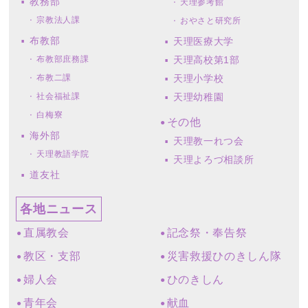
教務部
天理参考館
宗教法人課
おやさと研究所
布教部
天理医療大学
布教部庶務課
天理高校第1部
布教二課
天理小学校
社会福祉課
天理幼稚園
白梅寮
その他
海外部
天理教一れつ会
天理教語学院
天理よろづ相談所
道友社
各地ニュース
直属教会
記念祭・奉告祭
教区・支部
災害救援ひのきしん隊
婦人会
ひのきしん
青年会
献血