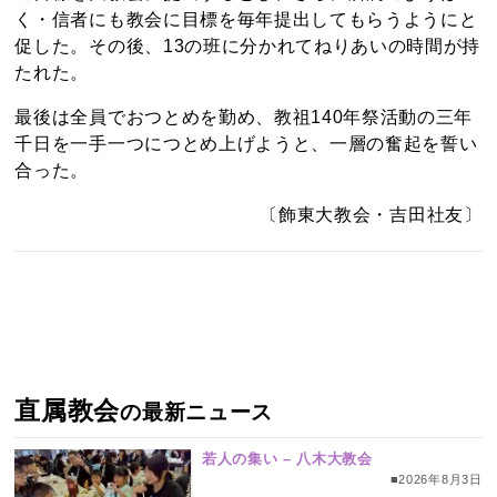
く・信者にも教会に目標を毎年提出してもらうようにと
促した。その後、13の班に分かれてねりあいの時間が持
たれた。
最後は全員でおつとめを勤め、教祖140年祭活動の三年
千日を一手一つにつとめ上げようと、一層の奮起を誓い
合った。
〔飾東大教会・吉田社友〕
直属教会
の最新ニュース
若人の集い – 八木大教会
■2026年8月3日