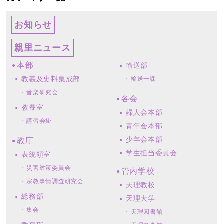
お知らせ
親里ニュース
本部
輸送部
教義及史料集成部
輸送一課
音楽研究会
各会
教養室
婦人会本部
講習会掛
青年会本部
少年会本部
教庁
学生担当委員会
表統領室
災害対策委員会
管内学校
宗教事情調査研究会
天理教校
総務部
天理大学
集会
天理図書館