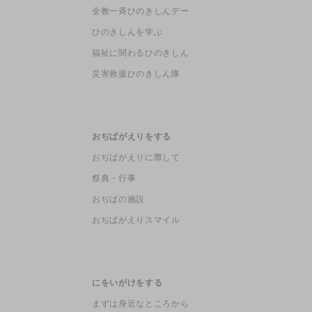
全教一斉ひのきしんデー
ひのきしんを学ぶ
福祉に関わるひのきしん
災害救援ひのきしん隊
おぢばがえりをする
おぢばがえりに際して
祭典・行事
おぢばの施設
おぢばがえりスマイル
にをいがけをする
まずは身近なところから