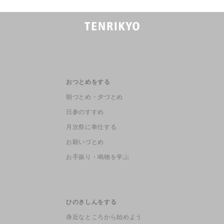
おつとめをする
朝づとめ・夕づとめ
日参のすすめ
月次祭に奉仕する
お願いづとめ
お手振り・鳴物を学ぶ
ひのきしんをする
身近なところから始めよう