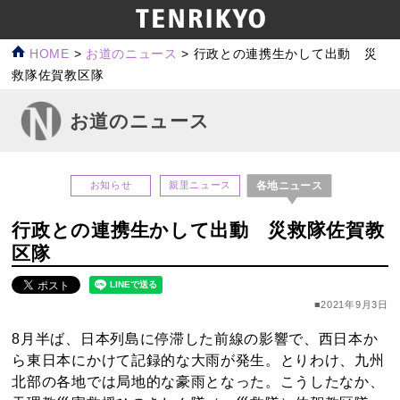
HOME
>
お道のニュース
>
行政との連携生かして出動 災
救隊佐賀教区隊
お道のニュース
各地ニュース
お知らせ
親里ニュース
行政との連携生かして出動 災救隊佐賀教
区隊
■2021年9月3日
8月半ば、日本列島に停滞した前線の影響で、西日本か
ら東日本にかけて記録的な大雨が発生。とりわけ、九州
北部の各地では局地的な豪雨となった。こうしたなか、