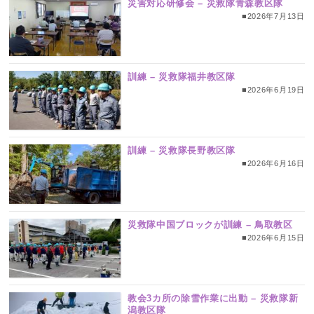
災害対応研修会 – 災救隊青森教区隊
■2026年7月13日
訓練 – 災救隊福井教区隊
■2026年6月19日
訓練 – 災救隊長野教区隊
■2026年6月16日
災救隊中国ブロックが訓練 – 鳥取教区
■2026年6月15日
教会3カ所の除雪作業に出動 – 災救隊新
潟教区隊