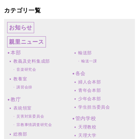
カテゴリ一覧
お知らせ
親里ニュース
本部
輸送部
教義及史料集成部
輸送一課
音楽研究会
各会
教養室
婦人会本部
講習会掛
青年会本部
少年会本部
教庁
学生担当委員会
表統領室
災害対策委員会
管内学校
宗教事情調査研究会
天理教校
総務部
天理大学