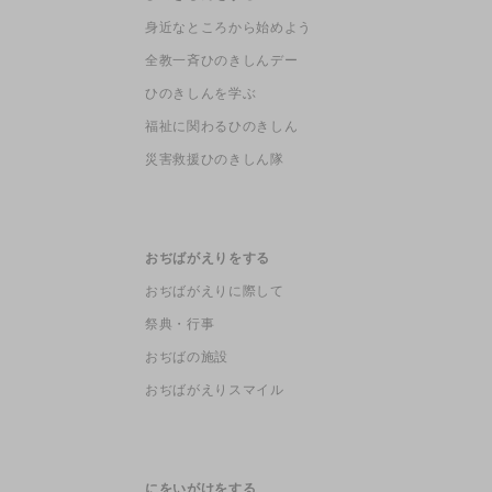
身近なところから始めよう
全教一斉ひのきしんデー
ひのきしんを学ぶ
福祉に関わるひのきしん
災害救援ひのきしん隊
おぢばがえりをする
おぢばがえりに際して
祭典・行事
おぢばの施設
おぢばがえりスマイル
にをいがけをする