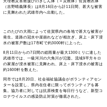
天理教災害救援ひのきしん隊（＝災救隊）佐賀教区隊
（吉野晴義隊長）は8月16日から計11日間、甚大な被害
に見舞われた武雄市内へ出動した。
このたびの大雨によって佐賀県内の各地で甚大な被害が
発生。道路の冠水や崖崩れなどが相次ぎ、床上・床下浸
水の被害戸数は17市町で約3000軒に上った。
8月11日からの7日間の総雨量が最大1300ミリに達した
武雄市では、一級河川の六角川が氾濫。流域9平方キロ
の家屋が浸水被害に見舞われ、床上・床下浸水の被害は
約1600軒を数えた。
同市では8月20日、社会福祉協議会がボランティアセン
ターを設置し、県内在住者に限ってボランティアを募
集。協力者に対しては抗原検査を毎日行うなど、新型コ
ロナウイルスの感染防止対策が徹底された。