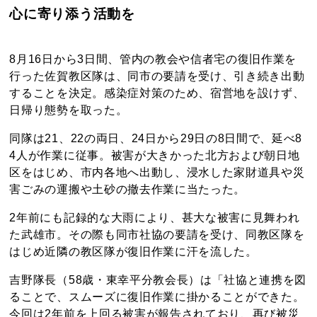
心に寄り添う活動を
8月16日から3日間、管内の教会や信者宅の復旧作業を
行った佐賀教区隊は、同市の要請を受け、引き続き出動
することを決定。感染症対策のため、宿営地を設けず、
日帰り態勢を取った。
同隊は21、22の両日、24日から29日の8日間で、延べ8
4人が作業に従事。被害が大きかった北方および朝日地
区をはじめ、市内各地へ出動し、浸水した家財道具や災
害ごみの運搬や土砂の撤去作業に当たった。
2年前にも記録的な大雨により、甚大な被害に見舞われ
た武雄市。その際も同市社協の要請を受け、同教区隊を
はじめ近隣の教区隊が復旧作業に汗を流した。
吉野隊長（58歳・東幸平分教会長）は「社協と連携を図
ることで、スムーズに復旧作業に掛かることができた。
今回は2年前を上回る被害が報告されており、再び被災