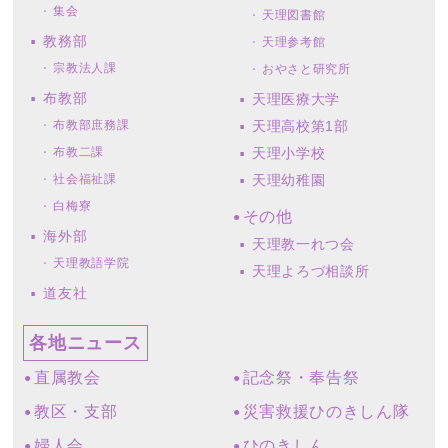
集会
天理図書館
教務部
天理参考館
宗教法人課
おやさと研究所
布教部
天理医療大学
布教部庶務課
天理高校第1部
布教二課
天理小学校
社会福祉課
天理幼稚園
白梅寮
その他
海外部
天理教一れつ会
天理教語学院
天理よろづ相談所
道友社
各地ニュース
直属教会
記念祭・奉告祭
教区・支部
災害救援ひのきしん隊
婦人会
ひのきしん