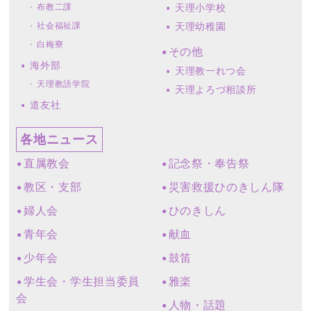
布教二課
天理小学校
社会福祉課
天理幼稚園
白梅寮
その他
海外部
天理教一れつ会
天理教語学院
天理よろづ相談所
道友社
各地ニュース
直属教会
記念祭・奉告祭
教区・支部
災害救援ひのきしん隊
婦人会
ひのきしん
青年会
献血
少年会
鼓笛
学生会・学生担当委員
雅楽
会
人物・話題