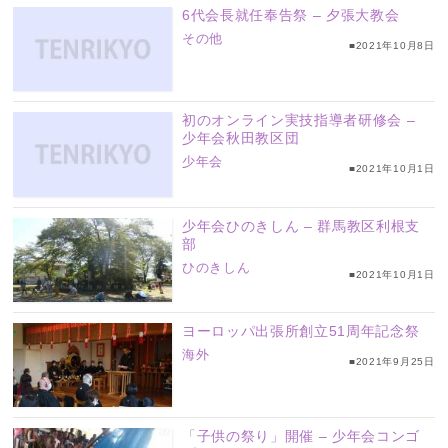
6代会長就任奉告祭 – 夕張大教会
その他
■2021年10月8日
初のオンライン実技指導者研修会 –
少年会秋田教区団
少年会
■2021年10月1日
少年会ひのきしん – 群馬教区利根支
部
ひのきしん
■2021年10月1日
ヨーロッパ出張所創立51周年記念祭
海外
■2021年9月25日
「子供の祭り」開催 – 少年会コンゴ