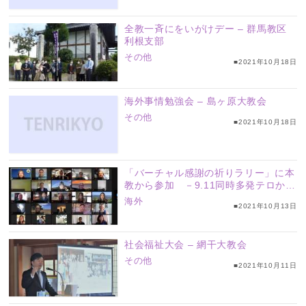
全教一斉にをいがけデー – 群馬教区
利根支部
その他
■2021年10月18日
海外事情勉強会 – 島ヶ原大教会
その他
■2021年10月18日
「バーチャル感謝の祈りラリー」に本
教から参加 －9.11同時多発テロから
20年－
海外
■2021年10月13日
社会福祉大会 – 網干大教会
その他
■2021年10月11日