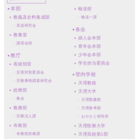
本部
輸送部
教義及史料集成部
輸送一課
音楽研究会
各会
教養室
婦人会本部
講習会掛
青年会本部
少年会本部
教庁
学生担当委員会
表統領室
災害対策委員会
管内学校
宗教事情調査研究会
天理教校
総務部
天理大学
集会
天理図書館
教務部
天理参考館
宗教法人課
おやさと研究所
布教部
天理医療大学
布教部庶務課
天理高校第1部