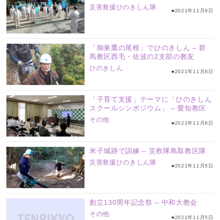
災害救援ひのきしん隊
■2021年11月9日
「御巣鷹の尾根」でひのきしん – 群
馬教区西毛・佐波の2支部の教友
ひのきしん
■2021年11月8日
「子育て支援」テーマに「ひのきしん
スクールシンポジウム」 – 愛知教区
その他
■2021年11月8日
米子城跡で訓練 – 災救隊鳥取教区隊
災害救援ひのきしん隊
■2021年11月5日
創立130周年記念祭 – 中和大教会
その他
■2021年11月5日