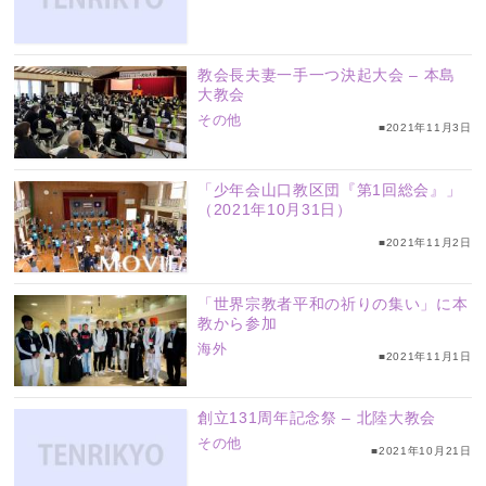
教会長夫妻一手一つ決起大会 – 本島
大教会
その他
■2021年11月3日
「少年会山口教区団『第1回総会』」
（2021年10月31日）
■2021年11月2日
「世界宗教者平和の祈りの集い」に本
教から参加
海外
■2021年11月1日
創立131周年記念祭 – 北陸大教会
その他
■2021年10月21日