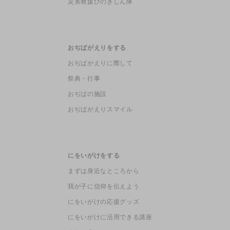
災害救援ひのきしん隊
おぢばがえりをする
おぢばがえりに際して
祭典・行事
おぢばの施設
おぢばがえりスマイル
にをいがけをする
まずは身近なところから
我が子に信仰を伝えよう
にをいがけの応援グッズ
にをいがけに活用できる講座