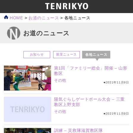
HOME
>
お道のニュース
>
各地ニュース
お道のニュース
各地ニュース
お知らせ
親里ニュース
第1回「ファミリー総会」開催 – 山形
教区
その他
■2021年11月9日
陽気ぐらしゲートボール大会 – 三重
教区上野支部
その他
■2021年11月9日
訓練 – 災救隊滋賀教区隊