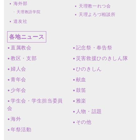
海外部
天理教一れつ会
天理教語学院
天理よろづ相談所
道友社
各地ニュース
直属教会
記念祭・奉告祭
教区・支部
災害救援ひのきしん隊
婦人会
ひのきしん
青年会
献血
少年会
鼓笛
学生会・学生担当委員
雅楽
会
人物・話題
海外
その他
年祭活動