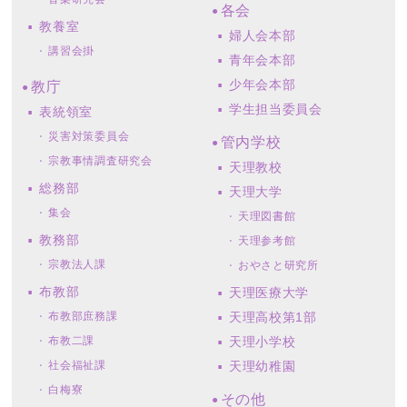
各会
教養室
婦人会本部
講習会掛
青年会本部
少年会本部
教庁
学生担当委員会
表統領室
災害対策委員会
管内学校
宗教事情調査研究会
天理教校
総務部
天理大学
集会
天理図書館
教務部
天理参考館
宗教法人課
おやさと研究所
布教部
天理医療大学
布教部庶務課
天理高校第1部
布教二課
天理小学校
社会福祉課
天理幼稚園
白梅寮
その他