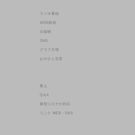
ラジオ番組
WEB動画
出版物
SNS
グラフ天理
おやさと百景
教え
Q＆A
新型コロナの対応
リンク WEB・SNS