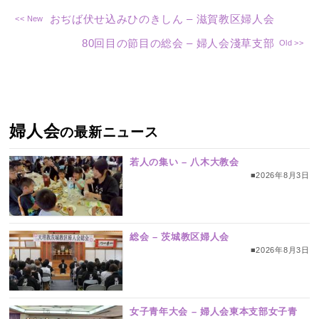
おぢば伏せ込みひのきしん – 滋賀教区婦人会
80回目の節目の総会 – 婦人会淺草支部
婦人会
の最新ニュース
若人の集い – 八木大教会
■2026年8月3日
総会 – 茨城教区婦人会
■2026年8月3日
女子青年大会 – 婦人会東本支部女子青