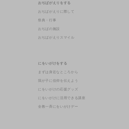
おぢばがえりをする
おぢばがえりに際して
祭典・行事
おぢばの施設
おぢばがえりスマイル
にをいがけをする
まずは身近なところから
我が子に信仰を伝えよう
にをいがけの応援グッズ
にをいがけに活用できる講座
全教一斉にをいがけデー