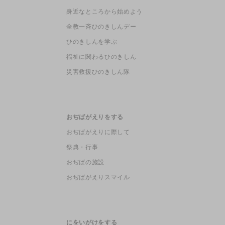
身近なところから始めよう
全教一斉ひのきしんデー
ひのきしんを学ぶ
福祉に関わるひのきしん
災害救援ひのきしん隊
おぢばがえりをする
おぢばがえりに際して
祭典・行事
おぢばの施設
おぢばがえりスマイル
にをいがけをする