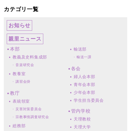
カテゴリ一覧
お知らせ
親里ニュース
本部
輸送部
教義及史料集成部
輸送一課
音楽研究会
各会
教養室
婦人会本部
講習会掛
青年会本部
少年会本部
教庁
学生担当委員会
表統領室
災害対策委員会
管内学校
宗教事情調査研究会
天理教校
総務部
天理大学