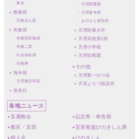
集会
天理図書館
教務部
天理参考館
宗教法人課
おやさと研究所
布教部
天理医療大学
布教部庶務課
天理高校第1部
布教二課
天理小学校
社会福祉課
天理幼稚園
白梅寮
その他
海外部
天理教一れつ会
天理教語学院
天理よろづ相談所
道友社
各地ニュース
直属教会
記念祭・奉告祭
教区・支部
災害救援ひのきしん隊
婦人会
ひのきしん