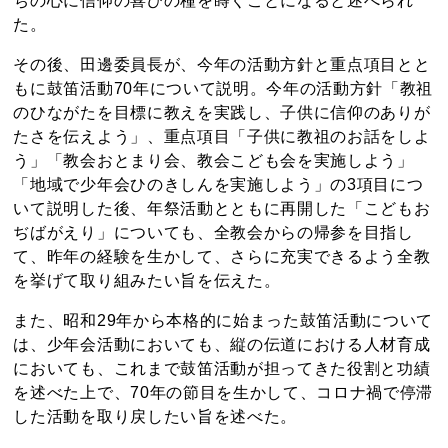
ちの心に信仰の喜びの種を蒔くことになると述べられ
た。
その後、田邊委員長が、今年の活動方針と重点項目とと
もに鼓笛活動70年について説明。今年の活動方針「教祖
のひながたを目標に教えを実践し、子供に信仰のありが
たさを伝えよう」、重点項目「子供に教祖のお話をしよ
う」「教会おとまり会、教会こども会を実施しよう」
「地域で少年会ひのきしんを実施しよう」の3項目につ
いて説明した後、年祭活動とともに再開した「こどもお
ぢばがえり」についても、全教会からの帰参を目指し
て、昨年の経験を生かして、さらに充実できるよう全教
を挙げて取り組みたい旨を伝えた。
また、昭和29年から本格的に始まった鼓笛活動について
は、少年会活動においても、縦の伝道における人材育成
においても、これまで鼓笛活動が担ってきた役割と功績
を述べた上で、70年の節目を生かして、コロナ禍で停滞
した活動を取り戻したい旨を述べた。