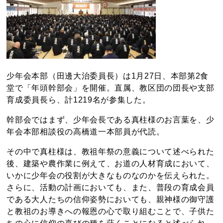
少年会本部（田邊大治委員長）は1月27日、本部第2食
堂で「年頭幹部会」を開催。直属、教区団の団長や支部
育成委員長ら、計1219名が参集した。
幹部会ではまず、少年会長である真柱様のお言葉を、少
年会本部相談役の高橋道一本部員が代読。
その中で真柱様は、教祖年祭の意義について述べられた
後、建築や農作業に例えて、お道の人材育成において、
いかに少年会の役割が大きなものなのかを伝えられた。
さらに、活動の計画においても、また、普段の育成会員
である大人たちの信仰姿勢においても、親神様の御守護
と教祖のお導きへの報恩の心で取り組むことで、子供た