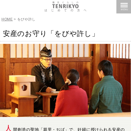
MENU
HOME
> をびや許し
安産のお守り「をびや許し」
人
間創造の聖地「親里・ぢば」で、妊婦に授けられる安産の