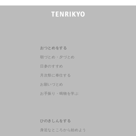
おつとめをする
朝づとめ・夕づとめ
日参のすすめ
月次祭に奉仕する
お願いづとめ
お手振り・鳴物を学ぶ
ひのきしんをする
身近なところから始めよう