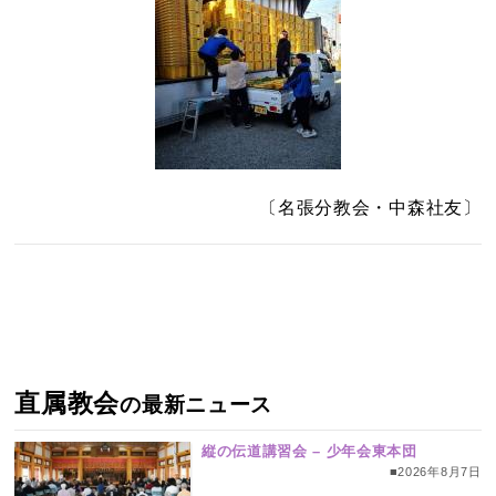
〔名張分教会・中森社友〕
直属教会
の最新ニュース
縦の伝道講習会 – 少年会東本団
■2026年8月7日