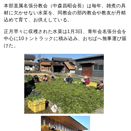
本部直属名張分教会（中森昌昭会長）は毎年、雑煮の具
材に欠かせない水菜を、同教会の部内教会や教友が丹精
込めて育て、お供えしている。
正月早々に収穫された水菜は1月3日、青年会名張分会を
中心に10トントラックに積み込み、おぢばへ無事運び届
けた。