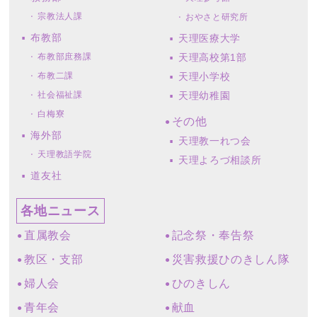
宗教法人課
おやさと研究所
布教部
天理医療大学
布教部庶務課
天理高校第1部
布教二課
天理小学校
社会福祉課
天理幼稚園
白梅寮
その他
海外部
天理教一れつ会
天理教語学院
天理よろづ相談所
道友社
各地ニュース
直属教会
記念祭・奉告祭
教区・支部
災害救援ひのきしん隊
婦人会
ひのきしん
青年会
献血