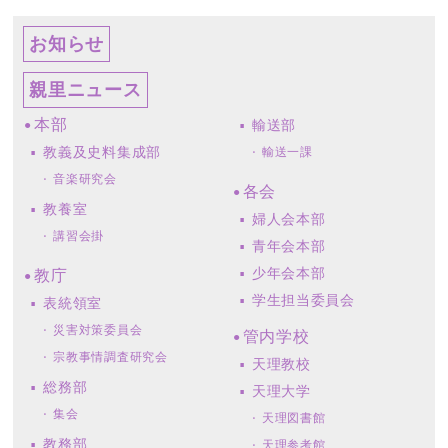
お知らせ
親里ニュース
本部
輸送部
教義及史料集成部
輸送一課
音楽研究会
各会
教養室
婦人会本部
講習会掛
青年会本部
少年会本部
教庁
学生担当委員会
表統領室
災害対策委員会
管内学校
宗教事情調査研究会
天理教校
総務部
天理大学
集会
天理図書館
教務部
天理参考館