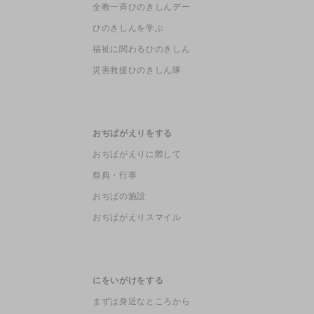
全教一斉ひのきしんデー
ひのきしんを学ぶ
福祉に関わるひのきしん
災害救援ひのきしん隊
おぢばがえりをする
おぢばがえりに際して
祭典・行事
おぢばの施設
おぢばがえりスマイル
にをいがけをする
まずは身近なところから