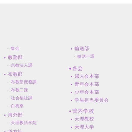
輸送部
集会
輸送一課
教務部
宗教法人課
各会
布教部
婦人会本部
布教部庶務課
青年会本部
布教二課
少年会本部
社会福祉課
学生担当委員会
白梅寮
管内学校
海外部
天理教校
天理教語学院
天理大学
道友社