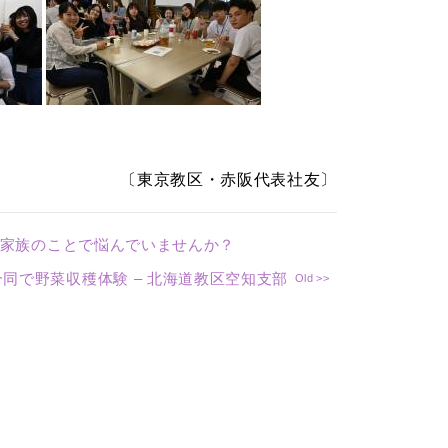
〔東京教区・赤阪代表社友〕
、家族のことで悩んでいませんか？
同で野菜収穫体験 – 北海道教区空知支部