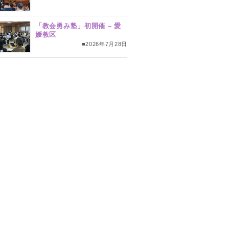
「教会勇み塾」初開催 – 愛
媛教区
■2026年7月28日