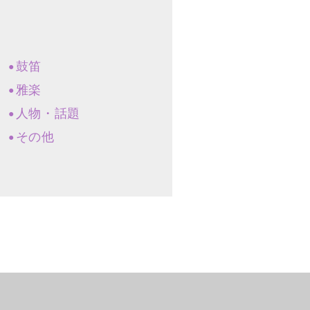
鼓笛
雅楽
人物・話題
その他