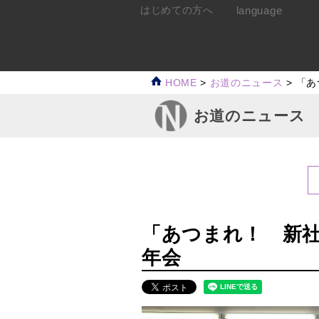
language
はじめての方へ
HOME
>
お道のニュース
>
「あ
お道のニュース
「あつまれ！ 新社
年会