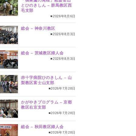
「御巣鷹の尾根」慰霊登山
とひのきしん – 群馬教区西
毛支部
■2026年8月6日
総会 – 神奈川教区
■2026年8月3日
総会 – 茨城教区婦人会
■2026年8月3日
赤十字病院ひのきしん – 山
梨教区富士山支部
■2026年7月28日
かがやきプログラム – 京都
教区右京支部
■2026年7月28日
総会 – 秋田教区婦人会
■2026年7月28日