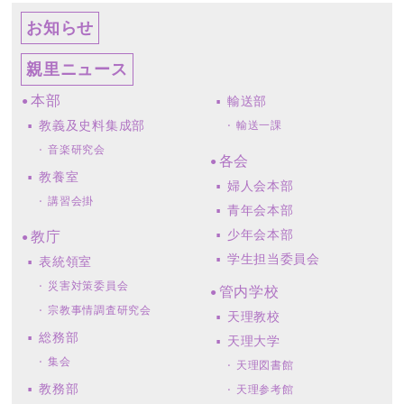
お知らせ
親里ニュース
本部
輸送部
教義及史料集成部
輸送一課
音楽研究会
各会
教養室
婦人会本部
講習会掛
青年会本部
少年会本部
教庁
学生担当委員会
表統領室
災害対策委員会
管内学校
宗教事情調査研究会
天理教校
総務部
天理大学
集会
天理図書館
教務部
天理参考館