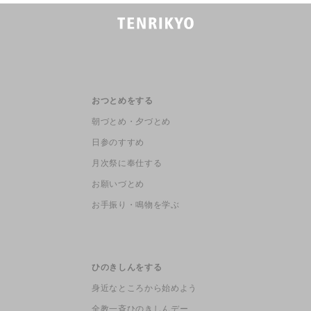
おつとめをする
朝づとめ・夕づとめ
日参のすすめ
月次祭に奉仕する
お願いづとめ
お手振り・鳴物を学ぶ
ひのきしんをする
身近なところから始めよう
全教一斉ひのきしんデー