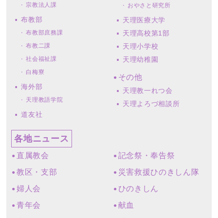
宗教法人課
おやさと研究所
布教部
天理医療大学
布教部庶務課
天理高校第1部
布教二課
天理小学校
社会福祉課
天理幼稚園
白梅寮
その他
海外部
天理教一れつ会
天理教語学院
天理よろづ相談所
道友社
各地ニュース
直属教会
記念祭・奉告祭
教区・支部
災害救援ひのきしん隊
婦人会
ひのきしん
青年会
献血