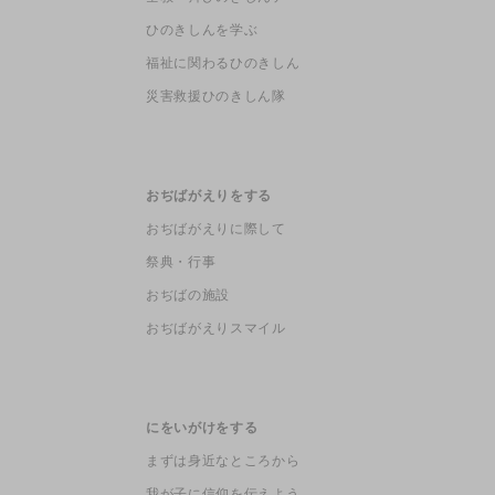
ひのきしんを学ぶ
福祉に関わるひのきしん
災害救援ひのきしん隊
おぢばがえりをする
おぢばがえりに際して
祭典・行事
おぢばの施設
おぢばがえりスマイル
にをいがけをする
まずは身近なところから
我が子に信仰を伝えよう