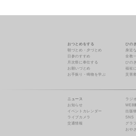
おつとめをする
ひの
朝づとめ・夕づとめ
身近
日参のすすめ
全教
月次祭に奉仕する
ひの
お願いづとめ
福祉
お手振り・鳴物を学ぶ
災害
ニュース
ラジ
お知らせ
WEB
イベントカレンダー
出版
ライブカメラ
SNS
交通情報
グラ
おや