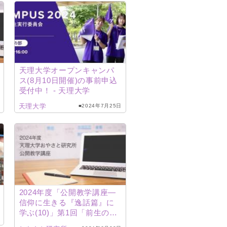
天理大学オープンキャンパ
ス(8月10日開催)の事前申込
受付中！ ‐ 天理大学
天理大学
■2024年7月25日
2024年度「公開教学講座―
信仰に生きる『逸話篇』に
学ぶ(10)」第1回「前生のさ
んげ」（井上昭洋所長）配