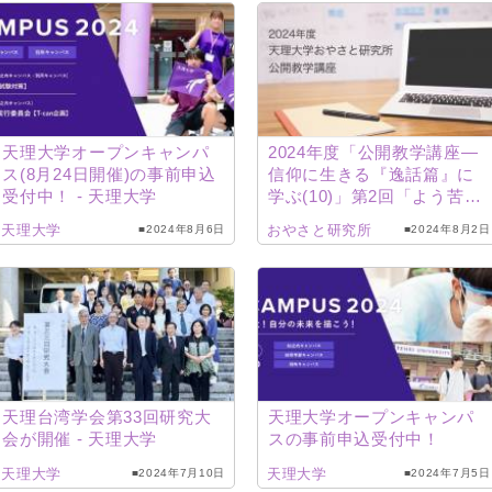
天理大学オープンキャンパ
2024年度「公開教学講座―
ス(8月24日開催)の事前申込
信仰に生きる『逸話篇』に
受付中！ ‐ 天理大学
学ぶ(10)」第2回「よう苦労
して来た」（澤井真研究
天理大学
おやさと研究所
■2024年8月6日
■2024年8月2日
員）配信
天理台湾学会第33回研究大
天理大学オープンキャンパ
会が開催 ‐ 天理大学
スの事前申込受付中！
天理大学
天理大学
■2024年7月10日
■2024年7月5日