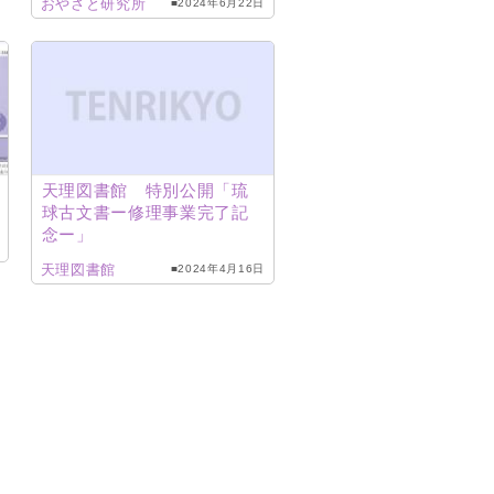
おやさと研究所
■2024年6月22日
信
天理図書館 特別公開「琉
球古文書ー修理事業完了記
念ー」
天理図書館
■2024年4月16日