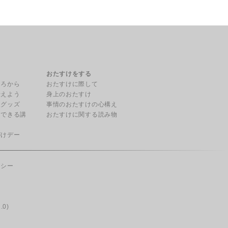
る
おたすけをする
ころから
おたすけに際して
伝えよう
身上のおたすけ
援グッズ
事情のおたすけの心構え
用できる講
おたすけに関する読み物
がけデー
リシー
.0)