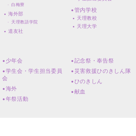
白梅寮
管内学校
海外部
天理教校
天理教語学院
天理大学
道友社
少年会
記念祭・奉告祭
学生会・学生担当委員
災害救援ひのきしん隊
会
ひのきしん
海外
献血
年祭活動