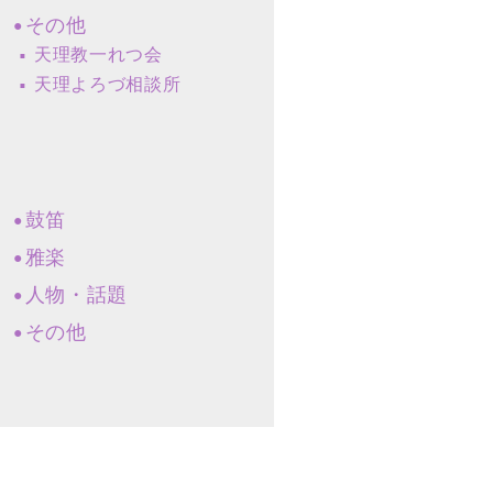
その他
天理教一れつ会
天理よろづ相談所
鼓笛
雅楽
人物・話題
その他