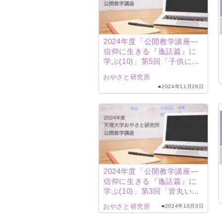
2024年度「公開教学講座―
信仰に生きる『逸話篇』に
学ぶ(10)」第5回「子供には
重荷」（森洋明研究員）配
おやさと研究所
信
■2024年11月26日
2024年度「公開教学講座―
信仰に生きる『逸話篇』に
学ぶ(10)」第3回「皆丸い心
で」（岡田正彦研究員）配
おやさと研究所
■2024年10月3日
信