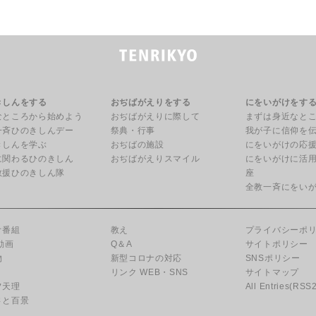
きしんをする
おぢばがえりをする
にをいがけをす
なところから始めよう
おぢばがえりに際して
まずは身近なと
一斉ひのきしんデー
祭典・行事
我が子に信仰を
きしんを学ぶ
おぢばの施設
にをいがけの応
に関わるひのきしん
おぢばがえりスマイル
にをいがけに活
救援ひのきしん隊
座
全教一斉にをい
オ番組
教え
プライバシーポ
動画
Q＆A
サイトポリシー
物
新型コロナの対応
SNSポリシー
リンク WEB・SNS
サイトマップ
フ天理
All Entries(RSS2
さと百景