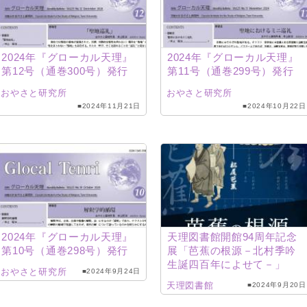
2024年『グローカル天理』
2024年『グローカル天理』
第12号（通巻300号）発行
第11号（通巻299号）発行
おやさと研究所
おやさと研究所
■2024年11月21日
■2024年10月22日
2024年『グローカル天理』
天理図書館開館94周年記念
第10号（通巻298号）発行
展「芭蕉の根源－北村季吟
生誕四百年によせて－」
おやさと研究所
■2024年9月24日
天理図書館
■2024年9月20日