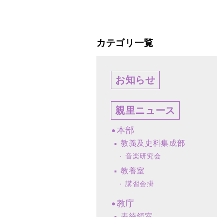
カテゴリ一覧
お知らせ
親里ニュース
本部
教義及史料集成部
音楽研究会
教養室
講習会掛
教庁
表統領室