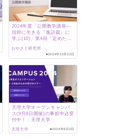
2024年度「公開教学講座―
信仰に生きる『逸話篇』に
学ぶ(10)」第4回「定めた
心」（八木三郎研究員）配
おやさと研究所
信
■2024年10月22日
天理大学オープンキャンパ
ス(9月8日開催)の事前申込受
付中！ ‐ 天理大学
天理大学
■2024年9月2日